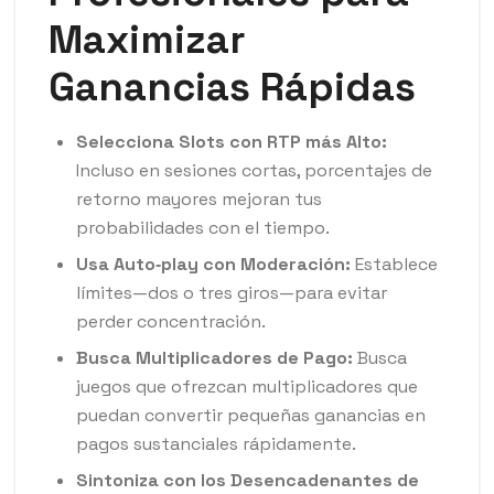
Maximizar
Ganancias Rápidas
Selecciona Slots con RTP más Alto:
Incluso en sesiones cortas, porcentajes de
retorno mayores mejoran tus
probabilidades con el tiempo.
Usa Auto‑play con Moderación:
Establece
límites—dos o tres giros—para evitar
perder concentración.
Busca Multiplicadores de Pago:
Busca
juegos que ofrezcan multiplicadores que
puedan convertir pequeñas ganancias en
pagos sustanciales rápidamente.
Sintoniza con los Desencadenantes de