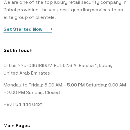
We are one of the top luxury retail security company in
Dubai providing the very best guarding services to an
elite group of clientele.
Get Started Now
Get In Touch
Office 225-046 IRIDUM BUILDING
Al Barsha 1, Dubai,
United Arab Emirates
Monday to Friday: 8.00 AM – 5.00 PM
Saturday: 9.00 AM
– 2.00 PM
Sunday: Closed
+971 54 444 0421
Main Pages