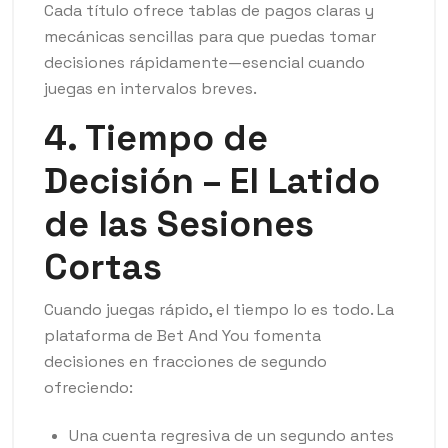
Cada título ofrece tablas de pagos claras y
mecánicas sencillas para que puedas tomar
decisiones rápidamente—esencial cuando
juegas en intervalos breves.
4. Tiempo de
Decisión – El Latido
de las Sesiones
Cortas
Cuando juegas rápido, el tiempo lo es todo. La
plataforma de Bet And You fomenta
decisiones en fracciones de segundo
ofreciendo:
Una cuenta regresiva de un segundo antes