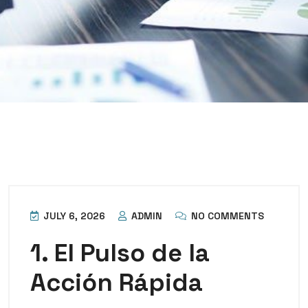
JULY 6, 2026
ADMIN
NO COMMENTS
1. El Pulso de la
Acción Rápida