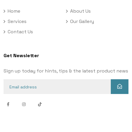
Home
About Us
Services
Our Gallery
Contact Us
Get Newsletter
Sign up today for hints, tips & the latest product news