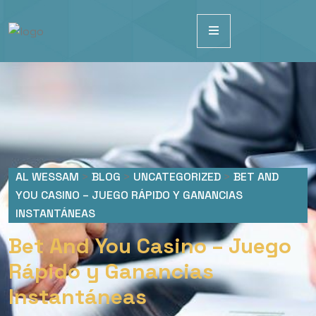
AL WESSAM
>
BLOG
>
UNCATEGORIZED
>
BET AND
YOU CASINO – JUEGO RÁPIDO Y GANANCIAS
INSTANTÁNEAS
Bet And You Casino – Juego
Rápido y Ganancias
Instantáneas