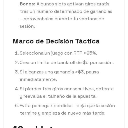
Bonos:
Algunos slots activan giros gratis
tras un número determinado de ganancias
—aprovéchalos durante tu ventana de
sesión.
Marco de Decisión Táctica
Selecciona un juego con RTP >95%.
Crea un límite de bankroll de $5 por sesión.
Si alcanzas una ganancia >$3, pausa
inmediatamente.
Si pierdes tres giros consecutivos, detente
y reevalúa el tamaño de la apuesta.
Evita perseguir pérdidas—deja que la sesión
termine y empieza de nuevo más tarde.