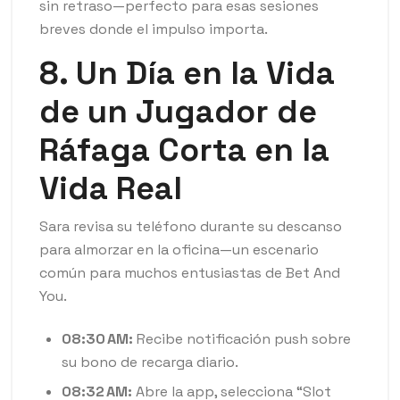
sin retraso—perfecto para esas sesiones
breves donde el impulso importa.
8. Un Día en la Vida
de un Jugador de
Ráfaga Corta en la
Vida Real
Sara revisa su teléfono durante su descanso
para almorzar en la oficina—un escenario
común para muchos entusiastas de Bet And
You.
08:30 AM:
Recibe notificación push sobre
su bono de recarga diario.
08:32 AM:
Abre la app, selecciona “Slot