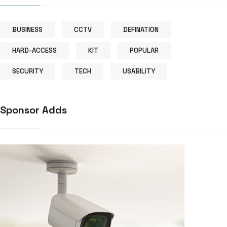
BUSINESS
CCTV
DEFINATION
HARD-ACCESS
KIT
POPULAR
SECURITY
TECH
USABILITY
Sponsor Adds