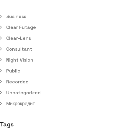
Business
Clear Futage
Clear-Lens
Consultant
Night Vision
Public
Recorded
Uncategorized
Микрокредит
Tags