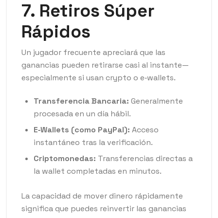
7. Retiros Súper
Rápidos
Un jugador frecuente apreciará que las
ganancias pueden retirarse casi al instante—
especialmente si usan crypto o e‑wallets.
Transferencia Bancaria:
Generalmente
procesada en un día hábil.
E‑Wallets (como PayPal):
Acceso
instantáneo tras la verificación.
Criptomonedas:
Transferencias directas a
la wallet completadas en minutos.
La capacidad de mover dinero rápidamente
significa que puedes reinvertir las ganancias