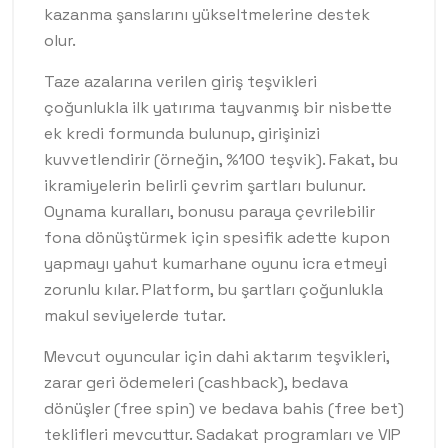
kazanma şanslarını yükseltmelerine destek
olur.
Taze azalarına verilen giriş teşvikleri
çoğunlukla ilk yatırıma tayvanmış bir nisbette
ek kredi formunda bulunup, girişinizi
kuvvetlendirir (örneğin, %100 teşvik). Fakat, bu
ikramiyelerin belirli çevrim şartları bulunur.
Oynama kuralları, bonusu paraya çevrilebilir
fona dönüştürmek için spesifik adette kupon
yapmayı yahut kumarhane oyunu icra etmeyi
zorunlu kılar. Platform, bu şartları çoğunlukla
makul seviyelerde tutar.
Mevcut oyuncular için dahi aktarım teşvikleri,
zarar geri ödemeleri (cashback), bedava
dönüşler (free spin) ve bedava bahis (free bet)
teklifleri mevcuttur. Sadakat programları ve VIP