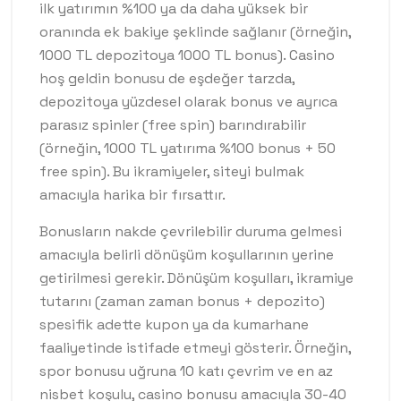
ilk yatırımın %100 ya da daha yüksek bir
oranında ek bakiye şeklinde sağlanır (örneğin,
1000 TL depozitoya 1000 TL bonus). Casino
hoş geldin bonusu de eşdeğer tarzda,
depozitoya yüzdesel olarak bonus ve ayrıca
parasız spinler (free spin) barındırabilir
(örneğin, 1000 TL yatırıma %100 bonus + 50
free spin). Bu ikramiyeler, siteyi bulmak
amacıyla harika bir fırsattır.
Bonusların nakde çevrilebilir duruma gelmesi
amacıyla belirli dönüşüm koşullarının yerine
getirilmesi gerekir. Dönüşüm koşulları, ikramiye
tutarını (zaman zaman bonus + depozito)
spesifik adette kupon ya da kumarhane
faaliyetinde istifade etmeyi gösterir. Örneğin,
spor bonusu uğruna 10 katı çevrim ve en az
nisbet koşulu, casino bonusu amacıyla 30-40