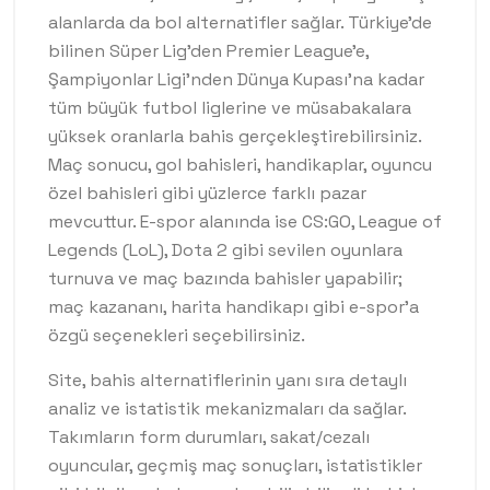
alanlarda da bol alternatifler sağlar. Türkiye’de
bilinen Süper Lig’den Premier League’e,
Şampiyonlar Ligi’nden Dünya Kupası’na kadar
tüm büyük futbol liglerine ve müsabakalara
yüksek oranlarla bahis gerçekleştirebilirsiniz.
Maç sonucu, gol bahisleri, handikaplar, oyuncu
özel bahisleri gibi yüzlerce farklı pazar
mevcuttur. E-spor alanında ise CS:GO, League of
Legends (LoL), Dota 2 gibi sevilen oyunlara
turnuva ve maç bazında bahisler yapabilir;
maç kazananı, harita handikapı gibi e-spor’a
özgü seçenekleri seçebilirsiniz.
Site, bahis alternatiflerinin yanı sıra detaylı
analiz ve istatistik mekanizmaları da sağlar.
Takımların form durumları, sakat/cezalı
oyuncular, geçmiş maç sonuçları, istatistikler