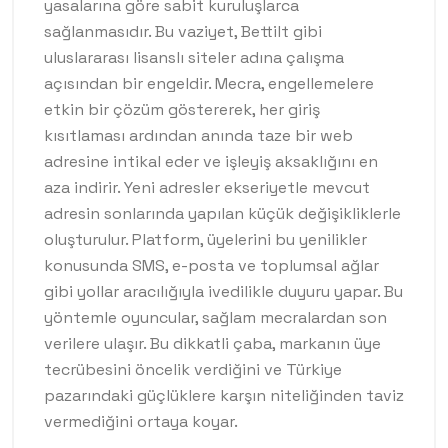
yasalarına göre sabit kuruluşlarca
sağlanmasıdır. Bu vaziyet, Bettilt gibi
uluslararası lisanslı siteler adına çalışma
açısından bir engeldir. Mecra, engellemelere
etkin bir çözüm göstererek, her giriş
kısıtlaması ardından anında taze bir web
adresine intikal eder ve işleyiş aksaklığını en
aza indirir. Yeni adresler ekseriyetle mevcut
adresin sonlarında yapılan küçük değişikliklerle
oluşturulur. Platform, üyelerini bu yenilikler
konusunda SMS, e-posta ve toplumsal ağlar
gibi yollar aracılığıyla ivedilikle duyuru yapar. Bu
yöntemle oyuncular, sağlam mecralardan son
verilere ulaşır. Bu dikkatli çaba, markanın üye
tecrübesini öncelik verdiğini ve Türkiye
pazarındaki güçlüklere karşın niteliğinden taviz
vermediğini ortaya koyar.