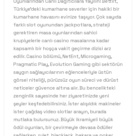
Oyunlarından Canlı Dağıtıcılara Yayılın!
Bettilt,
Türkiye’deki kumarhane severler için hakiki bir
kumarhane havasını evinize taşıyor. Çok sayıda
farklı slot oyunundan jackpotlara, strateji
gerektiren masa oyunlarından sahici
krupiyelerle canlı casino masalarına kadar
kapsamlı bir hoşça vakit geçirme dizisi arz
edilir. Casino bölümü, NetEnt, Microgaming,
Pragmatic Play, Evolution Gaming gibi sektörün
saygın sağlayıcılarının eğlenceleriyle üstün
görsel niteliği, pürüzsüz oyun süreci ve dürüst
neticeler güvence altına alır. Bu bencelikteki
zenginlik sayesinde her ziyaretinizde yeni
şeyler keşfedebilirsiniz. İster alışıldık makineler
ister çağdaş video slotlar arayın, burada
mutlaka bulursunuz. Büyük ikramiyeli büyük
ödül oyunları, bir çevirmeyle devasa ödüller
sağlarken, rulet, blackjack, bakara ve poker