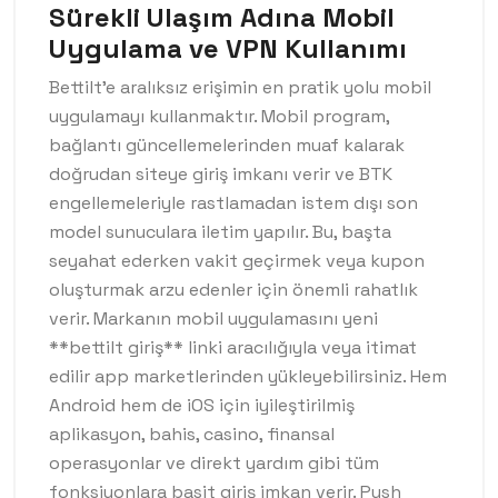
Sürekli Ulaşım Adına Mobil
Uygulama ve VPN Kullanımı
Bettilt’e aralıksız erişimin en pratik yolu mobil
uygulamayı kullanmaktır. Mobil program,
bağlantı güncellemelerinden muaf kalarak
doğrudan siteye giriş imkanı verir ve BTK
engellemeleriyle rastlamadan istem dışı son
model sunuculara iletim yapılır. Bu, başta
seyahat ederken vakit geçirmek veya kupon
oluşturmak arzu edenler için önemli rahatlık
verir. Markanın mobil uygulamasını yeni
**bettilt giriş** linki aracılığıyla veya itimat
edilir app marketlerinden yükleyebilirsiniz. Hem
Android hem de iOS için iyileştirilmiş
aplikasyon, bahis, casino, finansal
operasyonlar ve direkt yardım gibi tüm
fonksiyonlara basit giriş imkan verir. Push