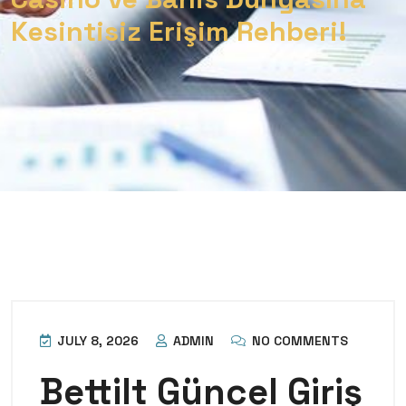
Kesintisiz Erişim Rehberi!
JULY 8, 2026
ADMIN
NO COMMENTS
Bettilt Güncel Giriş