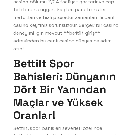
casino bölümü 7/24 faaliyet gösterir ve cep
telefonuna uygun. Sağlam para transfer
metotları ve hızlı prosedür zamanları ile canlı
casino keyfiniz sorunsuzdur. Gerçek bir casino
deneyimi için mevcut **bettilt giriş**
adresinden bu canlı casino dünyasına adım
atın!
Bettilt Spor
Bahisleri: Dünyanın
Dört Bir Yanından
Maçlar ve Yüksek
Oranlar!
Bettilt, spor bahisleri severleri özelinde