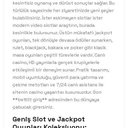
kesintisiz oynanış ve dürüst sonuçlar sağlar. Bu
türlülük sayesinde her ziyaretinizde yeni şeyler
bulabilirsiniz. İster eskimeyen slotlar ister
modern video slotlar araştırın, burada
kesinlikle bulursunuz. Üstün mükafatlı jackpot
oyunları, tek dönüşle devasa ödüller sunarken,
rulet, blackjack, bakara ve poker gibi klasik
masa oyunları çeşitli türevlerle vardır. Canlı
casino, HD yayınlarla gerçek krupiyelerle
etkileşimli bir deneyim sunar. Pratik tasarımı,
mobil uyumluluğu, güvenli para yatırma ve
çekme metotları ve 7/24 canlı asistans ile
sitenin casino yaşantısı kusursuzdur. Son
**bettilt giriş** adresinden bu dünyaya
çabucak girersiniz.
Geniş Slot ve Jackpot
Oyunları Koleksiyonu: