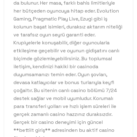
da bulunur. Her masa, farklı bahis limitleriyle
her bütçeden oyuncuya hitap eder. Evolution
Gaming, Pragmatic Play Live, Ezugi gibi iş
kolunun başat isimleri, duraksız aktarım niteliği
ve tarafsız oyun seyrü garanti eder.
Krupiyelerle konuşabilir, diğer oyuncularla
etkileşime geçebilir ve oyunun gidişatını canlı
biçimde gözlemleyebilirsiniz. Bu toplumsal
iletişim, kendinizi hakiki bir casinoda
duyumsamanızı temin eder. Oyun şovları,
devasa katlayıcılar ve bonus turlarıyla keyfi
çoğaltır. Bu sitenin canlı casino bölümü 7/24
destek sağlar ve mobil uyumludur. Korumalı
para transferi yolları ve hızlı işlem süreleri ile
gerçek zamanlı casino hazzınız duraksızdır.
Gerçek bir casino deneyimi için güncel
**bettilt giriş** adresinden bu aktif casino