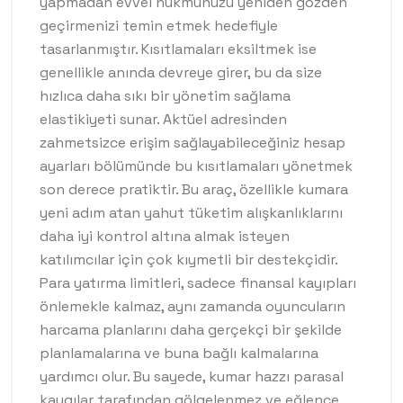
yapmadan evvel hükmünüzü yeniden gözden
geçirmenizi temin etmek hedefiyle
tasarlanmıştır. Kısıtlamaları eksiltmek ise
genellikle anında devreye girer, bu da size
hızlıca daha sıkı bir yönetim sağlama
elastikiyeti sunar. Aktüel adresinden
zahmetsizce erişim sağlayabileceğiniz hesap
ayarları bölümünde bu kısıtlamaları yönetmek
son derece pratiktir. Bu araç, özellikle kumara
yeni adım atan yahut tüketim alışkanlıklarını
daha iyi kontrol altına almak isteyen
katılımcılar için çok kıymetli bir destekçidir.
Para yatırma limitleri, sadece finansal kayıpları
önlemekle kalmaz, aynı zamanda oyuncuların
harcama planlarını daha gerçekçi bir şekilde
planlamalarına ve buna bağlı kalmalarına
yardımcı olur. Bu sayede, kumar hazzı parasal
kaygılar tarafından gölgelenmez ve eğlence,