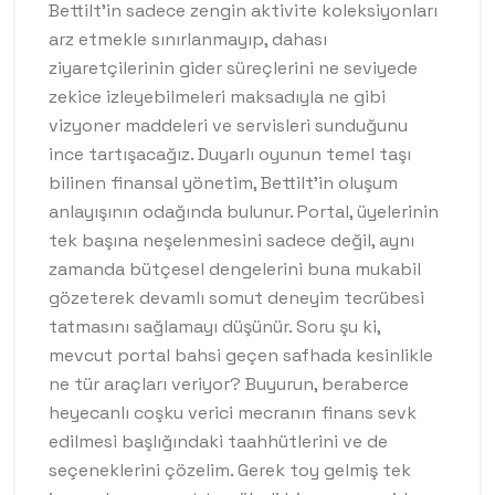
Bettilt’in sadece zengin aktivite koleksiyonları
arz etmekle sınırlanmayıp, dahası
ziyaretçilerinin gider süreçlerini ne seviyede
zekice izleyebilmeleri maksadıyla ne gibi
vizyoner maddeleri ve servisleri sunduğunu
ince tartışacağız. Duyarlı oyunun temel taşı
bilinen finansal yönetim, Bettilt’in oluşum
anlayışının odağında bulunur. Portal, üyelerinin
tek başına neşelenmesini sadece değil, aynı
zamanda bütçesel dengelerini buna mukabil
gözeterek devamlı somut deneyim tecrübesi
tatmasını sağlamayı düşünür. Soru şu ki,
mevcut portal bahsi geçen safhada kesinlikle
ne tür araçları veriyor? Buyurun, beraberce
heyecanlı coşku verici mecranın finans sevk
edilmesi başlığındaki taahhütlerini ve de
seçeneklerini çözelim. Gerek toy gelmiş tek