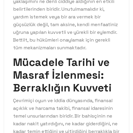
yaklaşımını ne denli ciddiye aldığının en etkili
belirtilerinden biridir. Unutulmamalıdır ki,
yardım istemek veya bir ara vermek bir
güçsüzlük değil, tam aksine, kendi menfaatiniz
uğruna yapılan kuvvetli ve yürekli bir eylemdir.
Bettilt, bu hükümleri onaylamak için gerekli
tüm mekanizmaları sunmaktadır.
Mücadele Tarihi ve
Masraf İzlenmesi:
Berraklığın Kuvveti
Çevrimiçi oyun ve iddia dünyasında, finansal
açıklık ve harcama takibi, finansal idaresinin
temel unsurlarından biridir. Bir bahisçinin ne
kadar nakit yatırdığını, ne kadar giderdiğini, ne
kadar temin ettiğini ve yitirdiğini berraklıkla bir