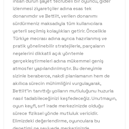
insan durun şayet tecrübeli bir oyuncu, gider
izlenmesi ziyaretçiler adına esas tek
donanımdır ve Bettilt, verilen donanımı
sürdürmeniz maksadıyla tüm kullanıcılara
yeterli seçilmiş kolaylıkları getirir. Öncelikle
Türkiye mecrası adına ayrıca hazırlanmış ve
pratik yönelinebilir stratejilerle, parçaların
neşelerini dikkatli açık yöntemle
gerçekleştirmeleri adına mükemmel geniş
atmosfer yapılandırılmıştır. Bu deneyimle
sizinle beraberce, nakdi planlamanın hem de
akıllıca sürecin mühimliğini vurgulayarak,
Bettilt’in tanıttığı yolların mutluluğunu huzurla
nasıl tadabileceğinizi keşfedeceğiz. Unutmayın,
oyun keyfi, sırf irade merkezinizde olduğu
sürece fiziksel yönde mutluluk vericidir.
Elimizdeki değerlendirme, oyunculara bu
denetimi ne seviyede merkezinizde