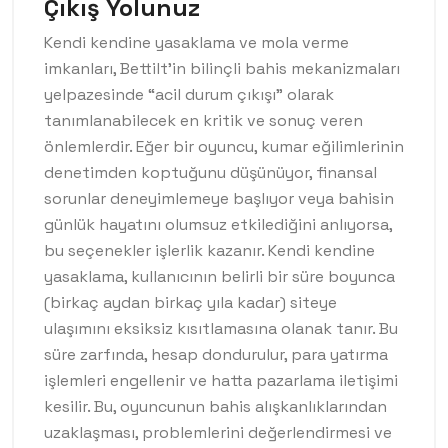
Çıkış Yolunuz
Kendi kendine yasaklama ve mola verme
imkanları, Bettilt’in bilinçli bahis mekanizmaları
yelpazesinde “acil durum çıkışı” olarak
tanımlanabilecek en kritik ve sonuç veren
önlemlerdir. Eğer bir oyuncu, kumar eğilimlerinin
denetimden koptuğunu düşünüyor, finansal
sorunlar deneyimlemeye başlıyor veya bahisin
günlük hayatını olumsuz etkilediğini anlıyorsa,
bu seçenekler işlerlik kazanır. Kendi kendine
yasaklama, kullanıcının belirli bir süre boyunca
(birkaç aydan birkaç yıla kadar) siteye
ulaşımını eksiksiz kısıtlamasına olanak tanır. Bu
süre zarfında, hesap dondurulur, para yatırma
işlemleri engellenir ve hatta pazarlama iletişimi
kesilir. Bu, oyuncunun bahis alışkanlıklarından
uzaklaşması, problemlerini değerlendirmesi ve