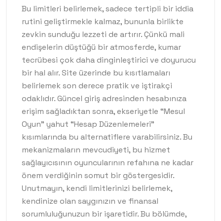
Bu limitleri belirlemek, sadece tertipli bir iddia
rutini geliştirmekle kalmaz, bununla birlikte
zevkin sunduğu lezzeti de artırır. Çünkü mali
endişelerin düştüğü bir atmosferde, kumar
tecrübesi çok daha dinginleştirici ve doyurucu
bir hal alır. Site üzerinde bu kısıtlamaları
belirlemek son derece pratik ve iştirakçi
odaklıdır. Güncel giriş adresinden hesabınıza
erişim sağladıktan sonra, ekseriyetle “Mesul
Oyun” yahut “Hesap Düzenlemeleri”
kısımlarında bu alternatiflere varabilirsiniz. Bu
mekanizmaların mevcudiyeti, bu hizmet
sağlayıcısının oyuncularının refahına ne kadar
önem verdiğinin somut bir göstergesidir.
Unutmayın, kendi limitlerinizi belirlemek,
kendinize olan saygınızın ve finansal
sorumluluğunuzun bir işaretidir. Bu bölümde,