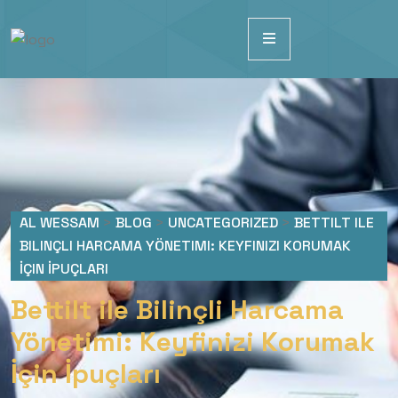
AL WESSAM
>
BLOG
>
UNCATEGORIZED
>
BETTILT ILE
BILINÇLI HARCAMA YÖNETIMI: KEYFINIZI KORUMAK
İÇIN İPUÇLARI
Bettilt ile Bilinçli Harcama
Yönetimi: Keyfinizi Korumak
İçin İpuçları