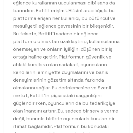
eğlence kurallarının uygulanması gibi saha da
barındırır. Bettilt erişim URL’sini aracılığıyla bu
platforma erişen her kullanıcı, bu bütüncül ve
mesuliyetli eğlence çevresinin bir bileşenidir.
Bu felsefe, Bettilt’i sadece bir eğlence
platformu olmaktan uzaklaştırıp, kullanıcılarına
önemseyen ve onların iyiliğini düşünen bir iş
ortağı haline getirir. Platformun güvenlik ve
ahlaki kurallara olan sadakati, oyuncuların
kendilerini emniyette duymalarını ve bahis
deneyimlerinin gözetim altında farkında
olmalarını sağlar. Bu derinlemesine ve özenli
metot, Bettilt’in piyasadaki saygınlığını
güçlendirirken, oyuncuların da bu tedarikçiye
olan inancını artırır. Bu, sadece bir servis verme
değil, bununla birlikte oyuncularla kurulan bir
itimat bağlamıdır. Platformun bu konudaki