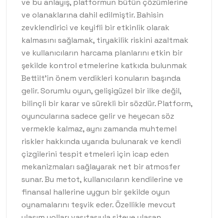
ve bu anlayış, platformun bütün çözümlerine
ve olanaklarına dahil edilmiştir. Bahisin
zevklendirici ve keyifli bir etkinlik olarak
kalmasını sağlamak, tiryakilik riskini azaltmak
ve kullanıcıların harcama planlarını etkin bir
şekilde kontrol etmelerine katkıda bulunmak
Bettilt’in önem verdikleri konuların başında
gelir. Sorumlu oyun, gelişigüzel bir ilke değil,
bilinçli bir karar ve sürekli bir sözdür. Platform,
oyuncularına sadece gelir ve heyecan söz
vermekle kalmaz, aynı zamanda muhtemel
riskler hakkında uyarıda bulunarak ve kendi
çizgilerini tespit etmeleri için icap eden
mekanizmaları sağlayarak net bir atmosfer
sunar. Bu metot, kullanıcıların kendilerine ve
finansal hallerine uygun bir şekilde oyun
oynamalarını teşvik eder. Özellikle mevcut
ulaşım yolları vasıtasıyla siteye ulaşan