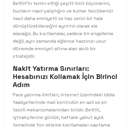
Bettilt’in temin ettiği çeşitli limit biçimlerini,
bunların nasıl çalıştığını ve kumar tecrübenizi
nasıl daha emniyetli ve haz verici bir hale
dönüştürebileceğini ayrıntılı olarak ele
alacağız. Bu kısıtlamalar, sadece bir engelleme
değil, aynı zamanda eğlence hazzınızı uzun
dönemde emniyet altına alan akıllı bir
stratejidir.
Nakit Yatırma Sınırları:
Hesabınızı Kollamak İçin Birinci
Adım
Para yatırma limitleri, internet üzerindeki iddia
faaliyetlerinde mali kontrolün en asli ve en
tesirli mekanizmalarından biridir. Bettilt,
iştirakçilerine günlük, haftalık yahut aylık
temelinde fon ekleme kısıtlamaları saptama