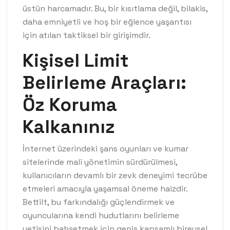
üstün harcamadır. Bu, bir kısıtlama değil, bilakis,
daha emniyetli ve hoş bir eğlence yaşantısı
için atılan taktiksel bir girişimdir.
Kişisel Limit
Belirleme Araçları:
Öz Koruma
Kalkanınız
İnternet üzerindeki şans oyunları ve kumar
sitelerinde mali yönetimin sürdürülmesi,
kullanıcıların devamlı bir zevk deneyimi tecrübe
etmeleri amacıyla yaşamsal öneme haizdir.
Bettilt, bu farkındalığı güçlendirmek ve
oyuncularına kendi hudutlarını belirleme
yetisini bahşetmek için geniş kapsamlı bireysel