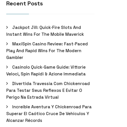
Recent Posts
Jackpot Jill: Quick‑Fire Slots And
Instant Wins For The Mobile Maverick
MaxiSpin Casino Review: Fast‑Paced
Play And Rapid Wins For The Modern
Gambler
Casinolo Quick‑Game Guide: Vittorie
Veloci, Spin Rapidi & Azione Immediata
Divertida Travessia Com Chickenroad
Para Testar Seus Reflexos E Evitar O
Perigo Na Estrada Virtual
Increíble Aventura Y Chickenroad Para
Superar El Caótico Cruce De Vehículos Y
Alcanzar Récords