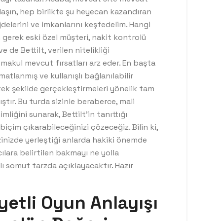
laşın, hep birlikte şu heyecan kazandıran
delerini ve imkanlarını keşfedelim. Hangi
gerek eski özel müşteri, nakit kontrolü
e de Bettilt, verilen nitelikliği
 makul mevcut fırsatları arz eder. En başta
atlanmış ve kullanışlı bağlanılabilir
 tek şekilde gerçekleştirmeleri yönelik tam
tır. Bu turda sizinle beraberce, mali
liğini sunarak, Bettilt’in tanıttığı
çim çıkarabileceğinizi çözeceğiz. Bilin ki,
ezinizde yerleştiği anlarda hakiki önemde
ılara belirtilen bakmayı ne yolla
lı somut tarzda açıklayacaktır. Hazır
iyetli Oyun Anlayışı