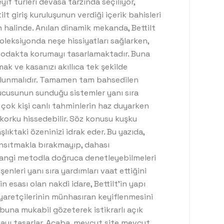
f türleri devasa tarzında seçiliyor,
ilt giriş
kuruluşunun verdiği içerik bahisleri
 halinde. Anılan dinamik mekanda, Bettilt
 koleksiyonda neşe hissiyatları sağlarken,
le odakta korumayı tasarlamaktadır. Buna
ak ve kasanızı akıllıca tek şekilde
bulunmalıdır. Tamamen tam bahsedilen
nucusunun sunduğu sistemler yanı sıra
k çok kişi canlı tahminlerin haz duyarken
korku hissedebilir. Söz konusu kuşku
başlıktaki özeninizi idrak eder. Bu yazıda,
yansıtmakla bırakmayıp, dahası
 hangi metodla doğruca denetleyebilmeleri
leri yanı sıra yardımları vaat ettiğini
 esası olan nakdi idare, Bettilt’in yapı
ziyaretçilerinin münhasıran keyiflenmesini
buna mukabil gözeterek istikrarlı açık
ayı tasarlar. Acaba, mevcut site mevcut