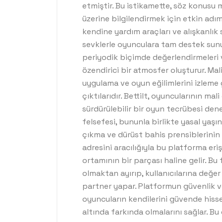
etmiştir. Bu istikamette, söz konusu me
üzerine bilgilendirmek için etkin adıml
kendine yardım araçları ve alışkanlık
sevklerle oyunculara tam destek sunul
periyodik biçimde değerlendirmeleri v
özendirici bir atmosfer oluşturur. Ma
uygulama ve oyun eğilimlerini izleme g
çıktılarıdır. Bettilt, oyuncularının ma
sürdürülebilir bir oyun tecrübesi dene
felsefesi, bununla birlikte yasal yaşın
çıkma ve dürüst bahis prensiblerinin ta
adresini aracılığıyla bu platforma er
ortamının bir parçası haline gelir. Bu 
olmaktan ayırıp, kullanıcılarına değer
partner yapar. Platformun güvenlik ve
oyuncuların kendilerini güvende hiss
altında farkında olmalarını sağlar. Bu 