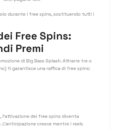
lo durante i free spins, sostituendo tutti i
dei Free Spins:
ndi Premi
’emozione di Big Bass Splash. Attrarre tre o
o) ti garantisce una raffica di free spins:
 l’attivazione dei free spins diventa
e. L’anticipazione cresce mentre i reels