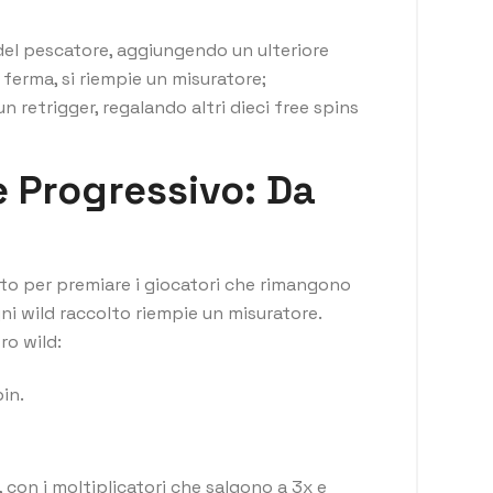
 del pescatore, aggiungendo un ulteriore
si ferma, si riempie un misuratore;
un retrigger, regalando altri dieci free spins
e Progressivo: Da
tato per premiare i giocatori che rimangono
gni wild raccolto riempie un misuratore.
ro wild:
pin.
e, con i moltiplicatori che salgono a 3x e