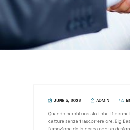
JUNE 5, 2026
ADMIN
N
Quando cerchi una slot che ti permet
cattura senza trascorrere ore, Big Bas
l’emozione della pesca con un design 