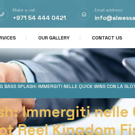
Make a call
Email address
+971 54 444 0421
info@alwess
RVICES
OUR GALLERY
CONTACT US
IG BASS SPLASH: IMMERGITI NELLE QUICK WINS CON LA SLO
sh: Immergiti nelle
lot Reel Kingdom Fi