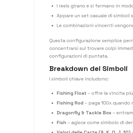
I reels girano e si fermano in mod
Appare un set casuale di simboli su
Le combinazioni vincenti vengon
Questa configurazione semplice perme
concentrarsi sul trovare colpi immedi
configurazioni di puntata.
Breakdown dei Simboli
I simboli chiave includono:
Fishing Float
– offre la vincita pi
Fishing Rod
– paga 100x quando n
Dragonfly & Tackle Box
– entram
Fish
– agisce come simbolo di den
Valori delle Carte (A, K, Q, J, 10)
–