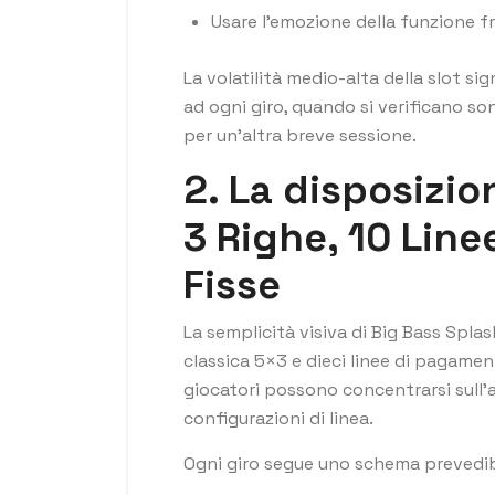
Usare l’emozione della funzione f
La volatilità medio-alta della slot si
ad ogni giro, quando si verificano s
per un’altra breve sessione.
2. La disposizio
3 Righe, 10 Lin
Fisse
La semplicità visiva di Big Bass Splas
classica 5×3 e dieci linee di pagament
giocatori possono concentrarsi sull’
configurazioni di linea.
Ogni giro segue uno schema prevedib