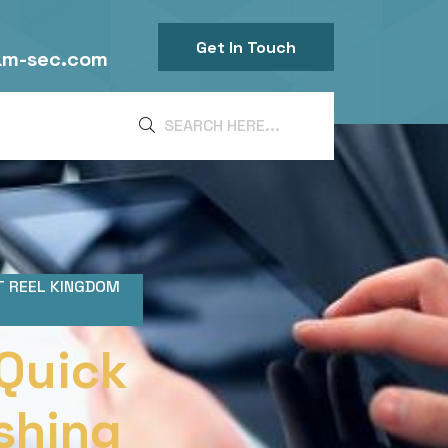
Get In Touch
am-sec.com
T REEL KINGDOM
 Quick
shing