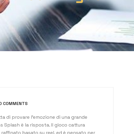
O COMMENTS
ta di provare l’emozione di una grande
s Splash è la risposta. Il gioco cattura
raffinato basato su reel, ed è pensato per