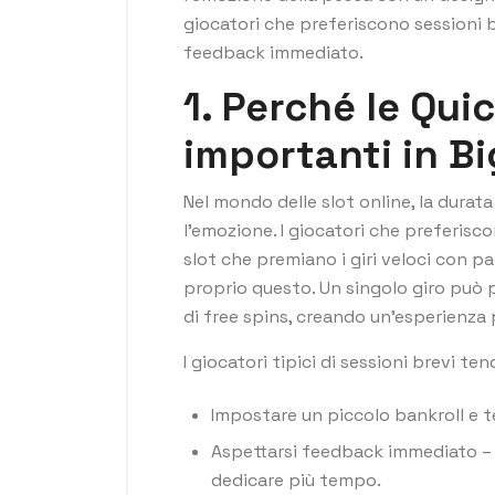
giocatori che preferiscono sessioni b
feedback immediato.
1. Perché le Qui
importanti in B
Nel mondo delle slot online, la durata
l’emozione. I giocatori che preferisc
slot che premiano i giri veloci con p
proprio questo. Un singolo giro può p
di free spins, creando un’esperienza 
I giocatori tipici di sessioni brevi te
Impostare un piccolo bankroll e te
Aspettarsi feedback immediato – u
dedicare più tempo.