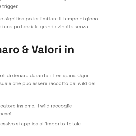
etrigger.
to significa poter limitare il tempo di gioco
 una potenziale grande vincita senza
aro & Valori in
li di denaro durante i free spins. Ogni
suale che può essere raccolto dal wild del
catore insieme, il wild raccoglie
pesci.
ressivo si applica all’importo totale