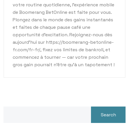
votre routine quotidienne, l’expérience mobile
de Boomerang BetOnline est faite pour vous.
Plongez dans le monde des gains instantanés
et faites de chaque pause café une
opportunité d’excitation. Rejoignez-nous dès
aujourd’hui sur
https://boomerang-betonline-
fr.com/fr-fr/
, fixez vos limites de bankroll, et
commencez à tourner — car votre prochain
gros gain pourrait n’être qu’à un tapotement !
Search