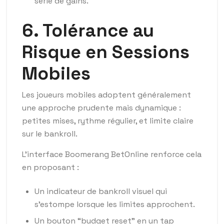
série de gains.
6. Tolérance au
Risque en Sessions
Mobiles
Les joueurs mobiles adoptent généralement
une approche prudente mais dynamique :
petites mises, rythme régulier, et limite claire
sur le bankroll.
L’interface Boomerang BetOnline renforce cela
en proposant :
Un indicateur de bankroll visuel qui
s’estompe lorsque les limites approchent.
Un bouton “budget reset” en un tap