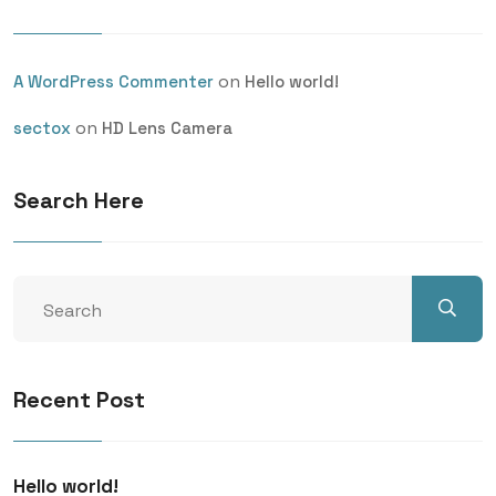
on
A WordPress Commenter
Hello world!
on
sectox
HD Lens Camera
Search Here
Recent Post
Hello world!