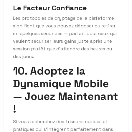
Le Facteur Confiance
Les protocoles de cryptage de la plateforme
signifient que vous pouvez déposer ou retirer
en quelques secondes — parfait pour ceux qui
veulent sécuriser leurs gains juste après une
session plutôt que d’attendre des heures ou
des jours.
10. Adoptez la
Dynamique Mobile
— Jouez Maintenant
!
Si vous recherchez des frissons rapides et
pratiques qui s’intègrent parfaitement dans