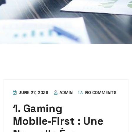
JUNE 27, 2026
ADMIN
NO COMMENTS
1. Gaming
Mobile‑First : Une