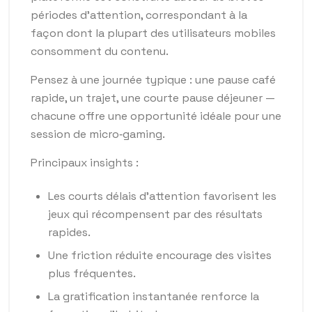
périodes d’attention, correspondant à la
façon dont la plupart des utilisateurs mobiles
consomment du contenu.
Pensez à une journée typique : une pause café
rapide, un trajet, une courte pause déjeuner —
chacune offre une opportunité idéale pour une
session de micro‑gaming.
Principaux insights :
Les courts délais d’attention favorisent les
jeux qui récompensent par des résultats
rapides.
Une friction réduite encourage des visites
plus fréquentes.
La gratification instantanée renforce la