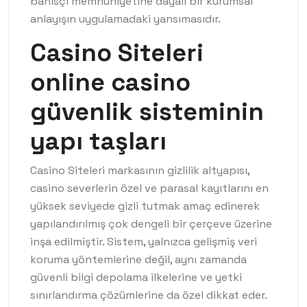
bahisçi memnuniyetine dayalı bir kurumsal
anlayışın uygulamadaki yansımasıdır.
Casino Siteleri
online casino
güvenlik sisteminin
yapı taşları
Casino Siteleri markasının gizlilik altyapısı,
casino severlerin özel ve parasal kayıtlarını en
yüksek seviyede gizli tutmak amaç edinerek
yapılandırılmış çok dengeli bir çerçeve üzerine
inşa edilmiştir. Sistem, yalnızca gelişmiş veri
koruma yöntemlerine değil, aynı zamanda
güvenli bilgi depolama ilkelerine ve yetki
sınırlandırma çözümlerine da özel dikkat eder.