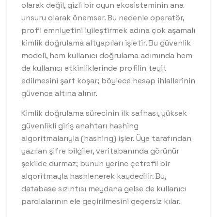
olarak değil, gizli bir oyun ekosisteminin ana
unsuru olarak önemser. Bu nedenle operatör,
profil emniyetini iyileştirmek adına çok aşamalı
kimlik doğrulama altyapıları işletir. Bu güvenlik
modeli, hem kullanıcı doğrulama adımında hem
de kullanıcı etkinliklerinde profilin teyit
edilmesini şart koşar; böylece hesap ihlallerinin
güvence altına alınır.
Kimlik doğrulama sürecinin ilk safhası, yüksek
güvenlikli giriş anahtarı hashing
algoritmalarıyla (hashing) işler. Üye tarafından
yazılan şifre bilgiler, veritabanında görünür
şekilde durmaz; bunun yerine çetrefil bir
algoritmayla hashlenerek kaydedilir. Bu,
database sızıntısı meydana gelse de kullanıcı
parolalarının ele geçirilmesini geçersiz kılar.