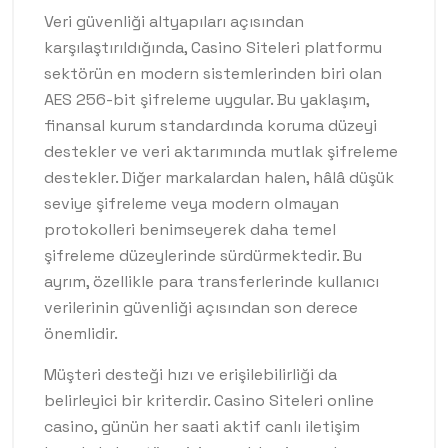
Veri güvenliği altyapıları açısından
karşılaştırıldığında, Casino Siteleri platformu
sektörün en modern sistemlerinden biri olan
AES 256-bit şifreleme uygular. Bu yaklaşım,
finansal kurum standardında koruma düzeyi
destekler ve veri aktarımında mutlak şifreleme
destekler. Diğer markalardan halen, hâlâ düşük
seviye şifreleme veya modern olmayan
protokolleri benimseyerek daha temel
şifreleme düzeylerinde sürdürmektedir. Bu
ayrım, özellikle para transferlerinde kullanıcı
verilerinin güvenliği açısından son derece
önemlidir.
Müşteri desteği hızı ve erişilebilirliği da
belirleyici bir kriterdir. Casino Siteleri online
casino, günün her saati aktif canlı iletişim