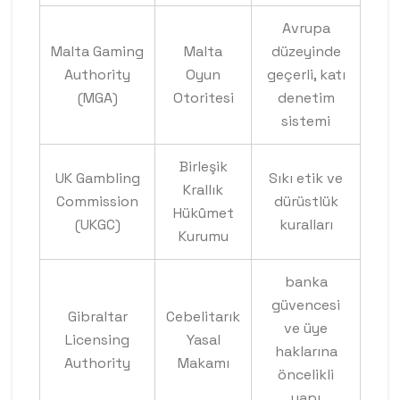
Avrupa
Malta Gaming
Malta
düzeyinde
Authority
Oyun
geçerli, katı
(MGA)
Otoritesi
denetim
sistemi
Birleşik
UK Gambling
Sıkı etik ve
Krallık
Commission
dürüstlük
Hükûmet
(UKGC)
kuralları
Kurumu
banka
güvencesi
Gibraltar
Cebelitarık
ve üye
Licensing
Yasal
haklarına
Authority
Makamı
öncelikli
yapı