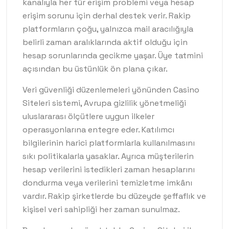
kanalıyla her tür erişim problemi veya hesap
erişim sorunu için derhal destek verir. Rakip
platformların çoğu, yalnızca mail aracılığıyla
belirli zaman aralıklarında aktif olduğu için
hesap sorunlarında gecikme yaşar. Üye tatmini
açısından bu üstünlük ön plana çıkar.
Veri güvenliği düzenlemeleri yönünden Casino
Siteleri sistemi, Avrupa gizlilik yönetmeliği
uluslararası ölçütlere uygun ilkeler
operasyonlarına entegre eder. Katılımcı
bilgilerinin harici platformlarla kullanılmasını
sıkı politikalarla yasaklar. Ayrıca müşterilerin
hesap verilerini istedikleri zaman hesaplarını
dondurma veya verilerini temizletme imkânı
vardır. Rakip şirketlerde bu düzeyde şeffaflık ve
kişisel veri sahipliği her zaman sunulmaz.