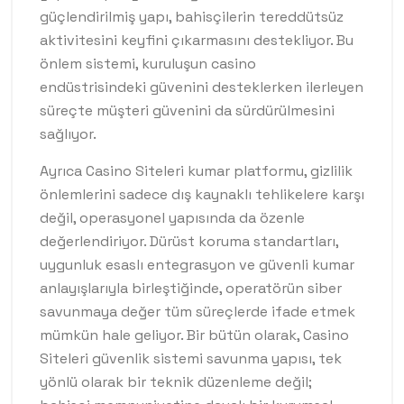
güçlendirilmiş yapı, bahisçilerin tereddütsüz
aktivitesini keyfini çıkarmasını destekliyor. Bu
önlem sistemi, kuruluşun casino
endüstrisindeki güvenini desteklerken ilerleyen
süreçte müşteri güvenini da sürdürülmesini
sağlıyor.
Ayrıca Casino Siteleri kumar platformu, gizlilik
önlemlerini sadece dış kaynaklı tehlikelere karşı
değil, operasyonel yapısında da özenle
değerlendiriyor. Dürüst koruma standartları,
uygunluk esaslı entegrasyon ve güvenli kumar
anlayışlarıyla birleştiğinde, operatörün siber
savunmaya değer tüm süreçlerde ifade etmek
mümkün hale geliyor. Bir bütün olarak, Casino
Siteleri güvenlik sistemi savunma yapısı, tek
yönlü olarak bir teknik düzenleme değil;