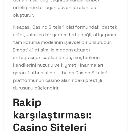
niteliğinde bir oyun güvenliği alanı da
oluşturur.
Kısacası, Casino Siteleri platformundaki destek
ekibi, yalnızca bir yardım hattı değil, altyapının
tam koruma modelinin işlevsel bir unsurudur.
Empatik iletişim ile modern altyapı
entegrasyon sağladığında, müşterilerin
kendilerini huzurlu ve kıymetli inanmaları
garanti altına alınır — bu da Casino Siteleri
platformunun casino alanındaki prestijli
duruşunu güçlendirir.
Rakip
karşılaştırması:
Casino Siteleri