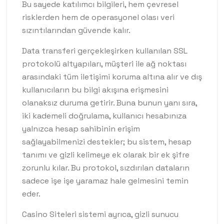
Bu sayede katılımcı bilgileri, hem çevresel
risklerden hem de operasyonel olası veri
sızıntılarından güvende kalır.
Data transferi gerçekleşirken kullanılan SSL
protokolü altyapıları, müşteri ile ağ noktası
arasındaki tüm iletişimi koruma altına alır ve dış
kullanıcıların bu bilgi akışına erişmesini
olanaksız duruma getirir. Buna bunun yanı sıra,
iki kademeli doğrulama, kullanıcı hesabınıza
yalnızca hesap sahibinin erişim
sağlayabilmenizi destekler; bu sistem, hesap
tanımı ve gizli kelimeye ek olarak bir ek şifre
zorunlu kılar. Bu protokol, sızdırılan dataların
sadece işe işe yaramaz hale gelmesini temin
eder.
Casino Siteleri sistemi ayrıca, gizli sunucu