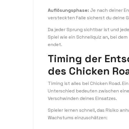
Auflösungsphase:
Je nach deiner En
versteckten Falle sicherst du deine G
Da jeder Sprung sichtbar ist und jede
Spiel wie ein Schnellquiz an, bei de
endet.
Timing der Ents
des Chicken Roa
Timing ist alles bei Chicken Road. E
Unterschied bedeuten zwischen ein
Verschwinden deines Einsatzes.
Spieler lernen schnell, das Risiko an
Wachstums einzuschätzen: