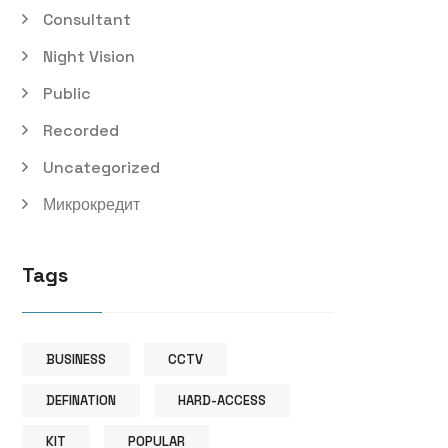
Consultant
Night Vision
Public
Recorded
Uncategorized
Микрокредит
Tags
BUSINESS
CCTV
DEFINATION
HARD-ACCESS
KIT
POPULAR