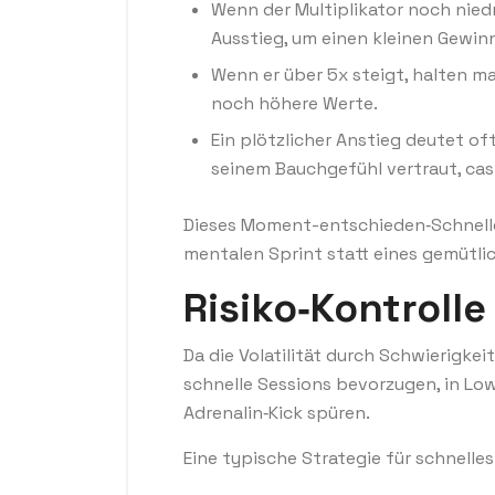
Wenn der Multiplikator noch niedri
Ausstieg, um einen kleinen Gewinn
Wenn er über 5x steigt, halten m
noch höhere Werte.
Ein plötzlicher Anstieg deutet o
seinem Bauchgefühl vertraut, cas
Dieses Moment-entschieden‑Schnell
mentalen Sprint statt eines gemütli
Risiko‑Kontroll
Da die Volatilität durch Schwierigkei
schnelle Sessions bevorzugen, in Lo
Adrenalin‑Kick spüren.
Eine typische Strategie für schnelle