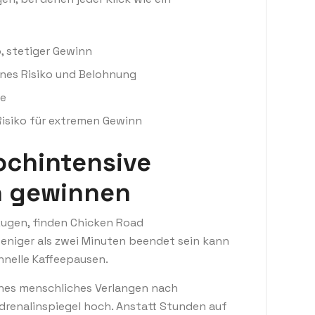
o, stetiger Gewinn
nes Risiko und Belohnung
ze
Risiko für extremen Gewinn
ochintensive
n gewinnen
rzugen, finden Chicken Road
weniger als zwei Minuten beendet sein kann
hnelle Kaffeepausen.
iches menschliches Verlangen nach
drenalinspiegel hoch. Anstatt Stunden auf