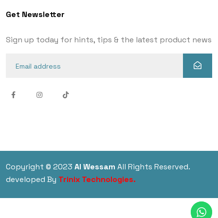
Get Newsletter
Sign up today for hints, tips & the latest product news
Copyright © 2023
Al Wessam
All Rights Reserved.
developed By
Trinix Technologies.