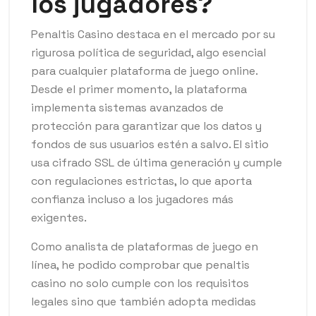
los jugadores?
Penaltis Casino destaca en el mercado por su
rigurosa política de seguridad, algo esencial
para cualquier plataforma de juego online.
Desde el primer momento, la plataforma
implementa sistemas avanzados de
protección para garantizar que los datos y
fondos de sus usuarios estén a salvo. El sitio
usa cifrado SSL de última generación y cumple
con regulaciones estrictas, lo que aporta
confianza incluso a los jugadores más
exigentes.
Como analista de plataformas de juego en
línea, he podido comprobar que
penaltis
casino
no solo cumple con los requisitos
legales sino que también adopta medidas