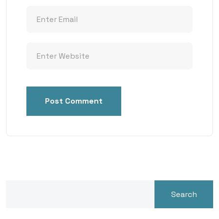
Post Comment
Search