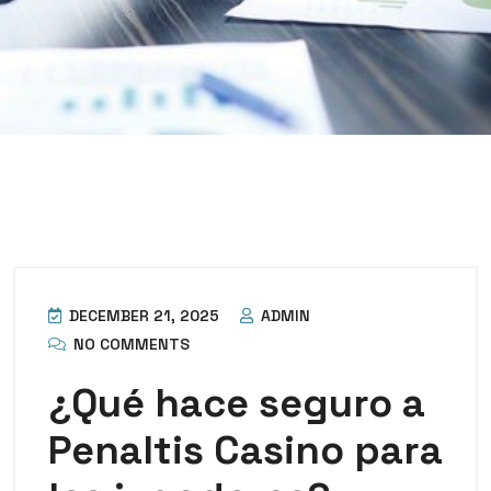
DECEMBER 21, 2025
ADMIN
NO COMMENTS
¿Qué hace seguro a
Penaltis Casino para