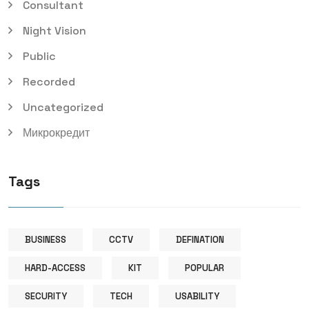
Consultant
Night Vision
Public
Recorded
Uncategorized
Микрокредит
Tags
BUSINESS
CCTV
DEFINATION
HARD-ACCESS
KIT
POPULAR
SECURITY
TECH
USABILITY