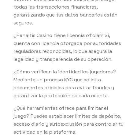
todas las transacciones financieras,
garantizando que tus datos bancarios están
seguros.
¿Penaltis Casino tiene licencia oficial?
Sí,
cuenta con licencia otorgada por autoridades
reguladoras reconocidas, lo que asegura la
legalidad y transparencia de su operación.
¿Cómo verifican la identidad los jugadores?
Mediante un proceso KYC que solicita
documentos oficiales para evitar fraudes y
garantizar la protección de cada cuenta.
¿Qué herramientas ofrece para limitar el
juego?
Puedes establecer límites de depósito,
acceso diario y autoexclusión para controlar tu
actividad en la plataforma.