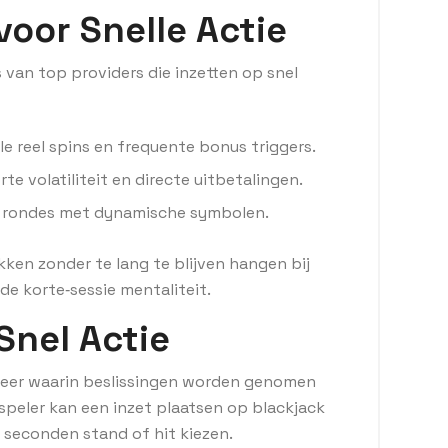
 voor Snelle Actie
s van top providers die inzetten op snel
le reel spins en frequente bonus triggers.
te volatiliteit en directe uitbetalingen.
ed rondes met dynamische symbolen.
ken zonder te lang te blijven hangen bij
de korte‑sessie mentaliteit.
 Snel Actie
sfeer waarin beslissingen worden genomen
speler kan een inzet plaatsen op blackjack
 seconden stand of hit kiezen.