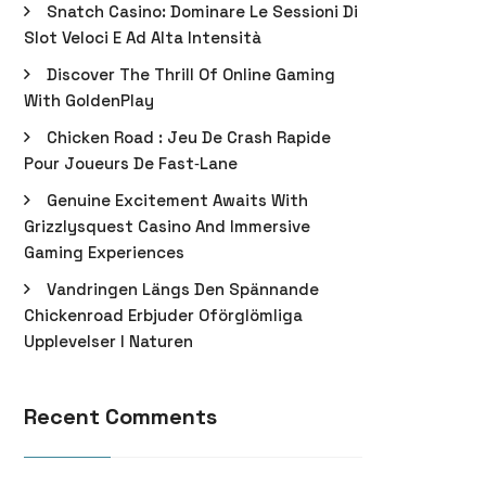
Snatch Casino: Dominare Le Sessioni Di
Slot Veloci E Ad Alta Intensità
Discover The Thrill Of Online Gaming
With GoldenPlay
Chicken Road : Jeu De Crash Rapide
Pour Joueurs De Fast‑Lane
Genuine Excitement Awaits With
Grizzlysquest Casino And Immersive
Gaming Experiences
Vandringen Längs Den Spännande
Chickenroad Erbjuder Oförglömliga
Upplevelser I Naturen
Recent Comments