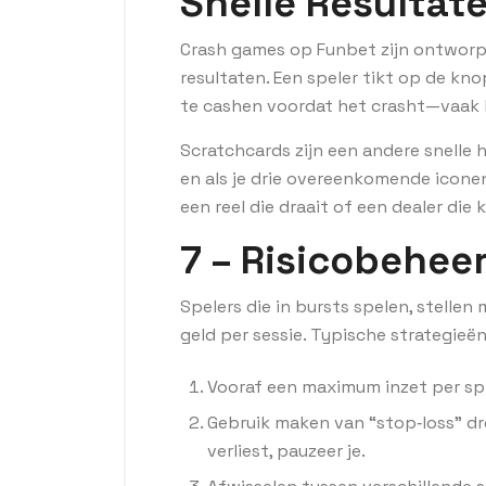
Snelle Resultat
Crash games op Funbet zijn ontworp
resultaten. Een speler tikt op de knop,
te cashen voordat het crasht—vaak 
Scratchcards zijn een andere snelle h
en als je drie overeenkomende icone
een reel die draait of een dealer die 
7 – Risicobeheer
Spelers die in bursts spelen, stellen 
geld per sessie. Typische strategieë
Vooraf een maximum inzet per spi
Gebruik maken van “stop‑loss” d
verliest, pauzeer je.