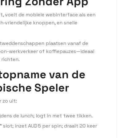
aring Zonder App
, voelt de mobiele webinterface als een
h‑vriendelijke knoppen, en snelle
ortweddenschappen plaatsen vanaf de
oon-werkverkeer of koffiepauzes—ideaal
 richten.
topname van de
pische Speler
 zo uit:
jdens de lunch; logt in met twee tikken.
slot; inzet AUD 5 per spin; draait 20 keer