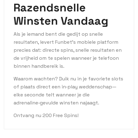
Razendsnelle
Winsten Vandaag
Als je iemand bent die gedijt op snelle
resultaten, levert
Funbet
’s mobiele platform
precies dat: directe spins, snelle resultaten en
de vrijheid om te spelen wanneer je telefoon
binnen handbereik is.
Waarom wachten? Duik nu in je favoriete slots
of plaats direct een in‑play weddenschap—
elke seconde telt wanneer je die
adrenaline‑gevulde winsten najaagt.
Ontvang nu 200 Free Spins!