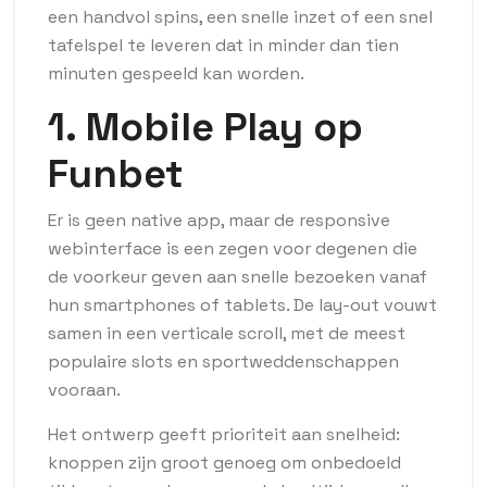
een handvol spins, een snelle inzet of een snel
tafelspel te leveren dat in minder dan tien
minuten gespeeld kan worden.
1. Mobile Play op
Funbet
Er is geen native app, maar de responsive
webinterface is een zegen voor degenen die
de voorkeur geven aan snelle bezoeken vanaf
hun smartphones of tablets. De lay-out vouwt
samen in een verticale scroll, met de meest
populaire slots en sportweddenschappen
vooraan.
Het ontwerp geeft prioriteit aan snelheid:
knoppen zijn groot genoeg om onbedoeld