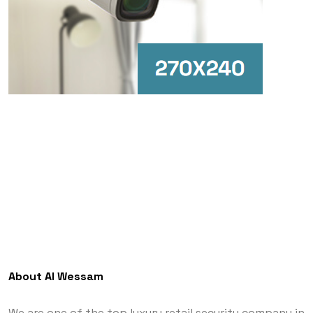
About Al Wessam
We are one of the top luxury retail security company in