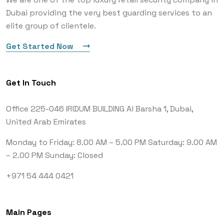
Dubai providing the very best guarding services to an
elite group of clientele.
Get Started Now
Get In Touch
Office 225-046 IRIDUM BUILDING
Al Barsha 1, Dubai,
United Arab Emirates
Monday to Friday: 8.00 AM – 5.00 PM
Saturday: 9.00 AM
– 2.00 PM
Sunday: Closed
+971 54 444 0421
Main Pages