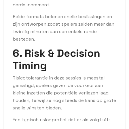
derde increment.
Beide formats belonen snelle beslissingen en
zijn ontworpen zodat spelers zelden meer dan
twintig minuten aan een enkele ronde
besteden.
6. Risk & Decision
Timing
Risicotolerantie in deze sessies is meestal
gematigd; spelers geven de voorkeur aan
kleine inzetten die potentiële verliezen laag
houden, terwijl ze nog steeds de kans op grote
snelle winsten bieden.
Een typisch risicoprofiel ziet er als volgt uit: