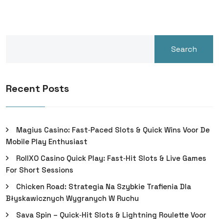
Search
Recent Posts
Magius Casino: Fast‑Paced Slots & Quick Wins Voor De
Mobile Play Enthusiast
RollXO Casino Quick Play: Fast‑Hit Slots & Live Games
For Short Sessions
Chicken Road: Strategia Na Szybkie Trafienia Dla
Błyskawicznych Wygranych W Ruchu
Sava Spin – Quick‑Hit Slots & Lightning Roulette Voor