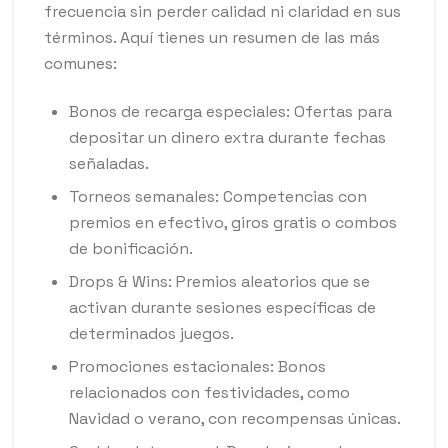
frecuencia sin perder calidad ni claridad en sus
términos. Aquí tienes un resumen de las más
comunes:
Bonos de recarga especiales: Ofertas para
depositar un dinero extra durante fechas
señaladas.
Torneos semanales: Competencias con
premios en efectivo, giros gratis o combos
de bonificación.
Drops & Wins: Premios aleatorios que se
activan durante sesiones específicas de
determinados juegos.
Promociones estacionales: Bonos
relacionados con festividades, como
Navidad o verano, con recompensas únicas.