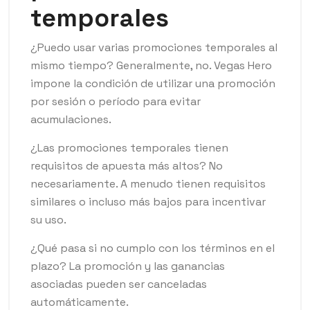
temporales
¿Puedo usar varias promociones temporales al
mismo tiempo?
Generalmente, no. Vegas Hero
impone la condición de utilizar una promoción
por sesión o período para evitar
acumulaciones.
¿Las promociones temporales tienen
requisitos de apuesta más altos?
No
necesariamente. A menudo tienen requisitos
similares o incluso más bajos para incentivar
su uso.
¿Qué pasa si no cumplo con los términos en el
plazo?
La promoción y las ganancias
asociadas pueden ser canceladas
automáticamente.