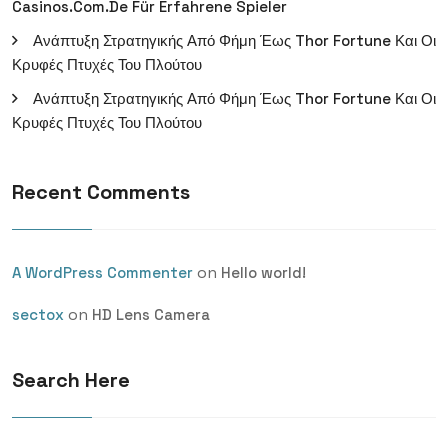
Casinos.com.de Für Erfahrene Spieler
Ανάπτυξη Στρατηγικής Από Φήμη Έως Thor Fortune Και Οι
Κρυφές Πτυχές Του Πλούτου
Ανάπτυξη Στρατηγικής Από Φήμη Έως Thor Fortune Και Οι
Κρυφές Πτυχές Του Πλούτου
Recent Comments
on
A WordPress Commenter
Hello world!
on
sectox
HD Lens Camera
Search Here