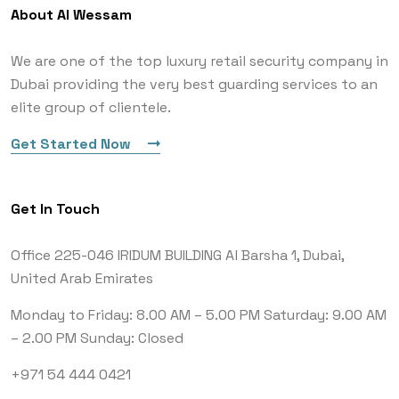
About Al Wessam
We are one of the top luxury retail security company in
Dubai providing the very best guarding services to an
elite group of clientele.
Get Started Now
Get In Touch
Office 225-046 IRIDUM BUILDING
Al Barsha 1, Dubai,
United Arab Emirates
Monday to Friday: 8.00 AM – 5.00 PM
Saturday: 9.00 AM
– 2.00 PM
Sunday: Closed
+971 54 444 0421