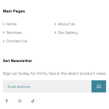
Main Pages
Home
About Us
Services
Our Gallery
Contact Us
Get Newsletter
Sign up today for hints, tips & the latest product news