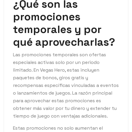
¿Qué son las
promociones
temporales y por
qué aprovecharlas?
Las promociones temporales son ofertas
especiales activas solo por un periodo
limitado. En Vegas Hero, estas incluyen
paquetes de bonos, giros gratis y
recompensas específicas vinculadas a eventos
o lanzamientos de juegos. La razón principal
para aprovechar estas promociones es
obtener más valor por tu dinero y extender tu
tiempo de juego con ventajas adicionales.
Estas promociones no solo aumentan el