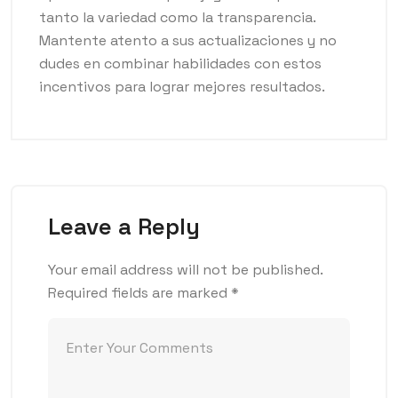
tanto la variedad como la transparencia.
Mantente atento a sus actualizaciones y no
dudes en combinar habilidades con estos
incentivos para lograr mejores resultados.
Leave a Reply
Your email address will not be published.
Required fields are marked
*