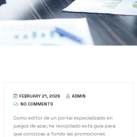
FEBRUARY 21, 2026
ADMIN
NO COMMENTS
Como editor de un portal especializado en
juegos de azar, he recopilado esta guía para
que conozcas a fondo las promociones