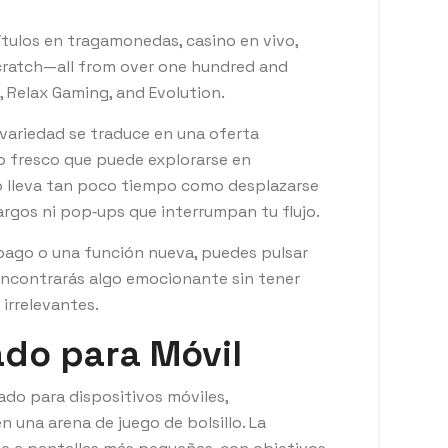
títulos en tragamonedas, casino en vivo,
 scratch—all from over one hundred and
, Relax Gaming, and Evolution.
 variedad se traduce en una oferta
o fresco que puede explorarse en
o lleva tan poco tiempo como desplazarse
rgos ni pop‑ups que interrumpan tu flujo.
pago o una función nueva, puedes pulsar
encontrarás algo emocionante sin tener
 irrelevantes.
ado para Móvil
ado para dispositivos móviles,
 una arena de juego de bolsillo. La