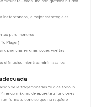
ión futurista—cada uno con gráficos nítidos
s instantáneos, la mejor estrategia es
entes pero menores
 To Player)
an ganancias en unas pocas vueltas
es el impulso mientras minimizas los
 adecuada
mación de la tragamonedas te dice todo lo
 RTP, rango máximo de apuesta y funciones
 un formato conciso que no requiere