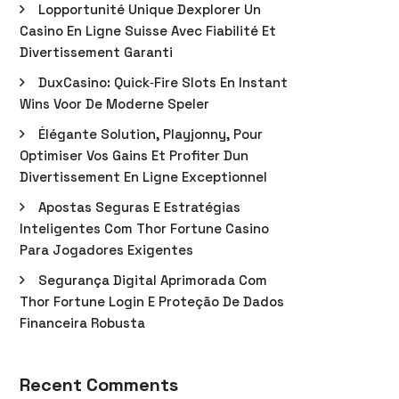
Lopportunité Unique Dexplorer Un
Casino En Ligne Suisse Avec Fiabilité Et
Divertissement Garanti
DuxCasino: Quick‑Fire Slots En Instant
Wins Voor De Moderne Speler
Élégante Solution, Playjonny, Pour
Optimiser Vos Gains Et Profiter Dun
Divertissement En Ligne Exceptionnel
Apostas Seguras E Estratégias
Inteligentes Com Thor Fortune Casino
Para Jogadores Exigentes
Segurança Digital Aprimorada Com
Thor Fortune Login E Proteção De Dados
Financeira Robusta
Recent Comments