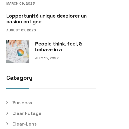
MARCH 09, 2023
Lopportunité unique dexplorer un
casino en ligne
AUGUST 07, 2026
People think, feel, &
behave in a
JULY 15, 2022
Category
Business
Clear Futage
Clear-Lens