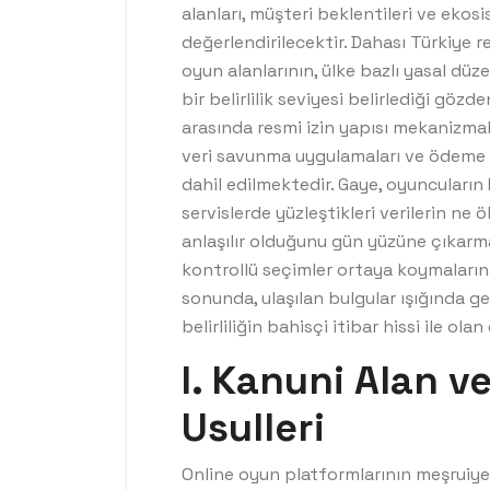
alanları, müşteri beklentileri ve eko
değerlendirilecektir. Dahası Türkiye r
oyun alanlarının, ülke bazlı yasal düz
bir belirlilik seviyesi belirlediği gözd
arasında resmi izin yapısı mekanizmalar
veri savunma uygulamaları ve ödeme 
dahil edilmektedir. Gaye, oyuncuların 
servislerde yüzleştikleri verilerin ne
anlaşılır olduğunu gün yüzüne çıkar
kontrollü seçimler ortaya koymaların
sonunda, ulaşılan bulgular ışığında g
belirliliğin bahisçi itibar hissi ile ol
I. Kanuni Alan v
Usulleri
Online oyun platformlarının meşruiyeti