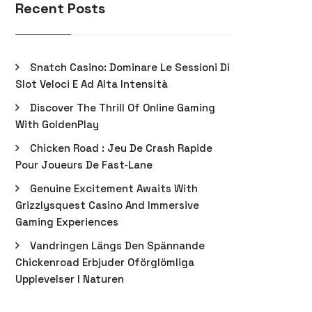
Recent Posts
Snatch Casino: Dominare Le Sessioni Di
Slot Veloci E Ad Alta Intensità
Discover The Thrill Of Online Gaming
With GoldenPlay
Chicken Road : Jeu De Crash Rapide
Pour Joueurs De Fast‑Lane
Genuine Excitement Awaits With
Grizzlysquest Casino And Immersive
Gaming Experiences
Vandringen Längs Den Spännande
Chickenroad Erbjuder Oförglömliga
Upplevelser I Naturen