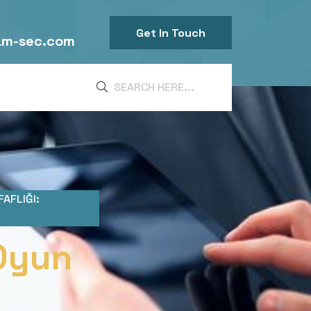
Get In Touch
am-sec.com
AFLIĞI:
 Oyun