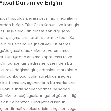
 Yasal Durum ve Erişim
düstrisi, uluslararası çevrimiçi mecraların
ardan biridir. Türk Ceza Kanunu ve konuyla
lat Başkanlığı’nın ruhsat tanıdığı şans
mar çalışmalarını prohibe etmektedir. Bu
e gibi yabancı kaynaklı ve uluslararası
rkiye’de yasal olarak hizmet verememesi
ler Türkiye’den erişime kapatılmakta ve
p’ın güncel giriş adresleri üzerinden bu
 sürekli değişen giriş adresleri, markaların
bilir çünkü oyuncular sürekli yeni adres
m kısıtlamaları, oyuncuların bu markaların
iği konusunda sorular sormasına sebep
 hizmet sağlayıcıların genel güvenilirliği
rak bir operatör, Türkiye’deki kanuni
gilendirmeli ve olası erişim engelleri veya