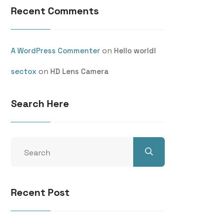
Recent Comments
on
A WordPress Commenter
Hello world!
on
sectox
HD Lens Camera
Search Here
Recent Post