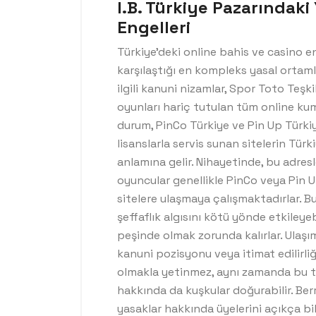
I.B. Türkiye Pazarındaki
Engelleri
Türkiye’deki online bahis ve casino en
karşılaştığı en kompleks yasal ortaml
ilgili kanuni nizamlar, Spor Toto Teşki
oyunları hariç tutulan tüm online ku
durum, PinCo Türkiye ve Pin Up Türkiy
lisanslarla servis sunan sitelerin Tü
anlamına gelir. Nihayetinde, bu adres
oyuncular genellikle PinCo veya Pin U
sitelere ulaşmaya çalışmaktadırlar. Bu
şeffaflık algısını kötü yönde etkileye
peşinde olmak zorunda kalırlar. Ulaşı
kanuni pozisyonu veya itimat edilirl
olmakla yetinmez, aynı zamanda bu tür
hakkında da kuşkular doğurabilir. Ber
yasaklar hakkında üyelerini açıkça bil