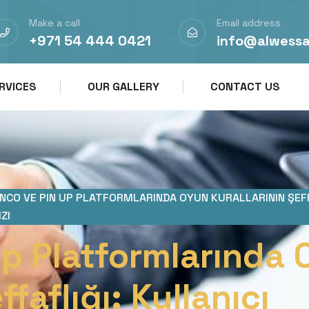
Make a call
Email address
+971 54 444 0421
info@alwess
RVICES
OUR GALLERY
CONTACT US
INCO VE PIN UP PLATFORMLARINDA OYUN KURALLARININ ŞEFF
ZI
Up Platformlarında
ffaflığı: Kullanıcı