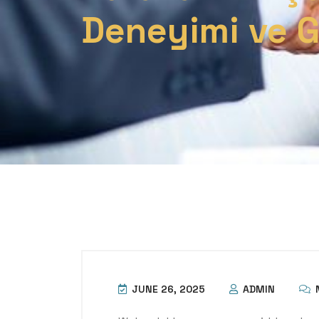
Deneyimi ve Gü
JUNE 26, 2025
ADMIN