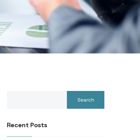
Search
Recent Posts