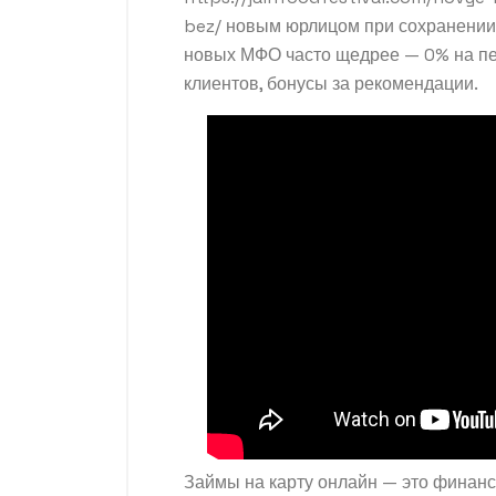
bez/
новым юрлицом при сохранении
новых МФО часто щедрее — 0% на пе
клиентов, бонусы за рекомендации.
Займы на карту онлайн — это финан