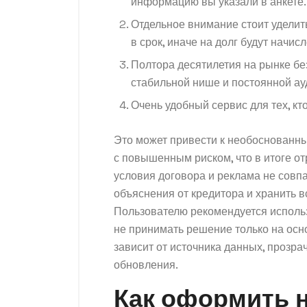
информацию вы указали в анкете.
Отдельное внимание стоит уделить
в срок, иначе на долг будут начи
Полтора десятилетия на рынке без
стабильной нише и постоянной ау
Очень удобный сервис для тех, кт
Это может привести к необоснованн
с повышенным риском, что в итоге от
условия договора и реклама не совп
объяснения от кредитора и хранить в
Пользователю рекомендуется исполь
не принимать решение только на осн
зависит от источника данных, прозра
обновления.
Как оформить 