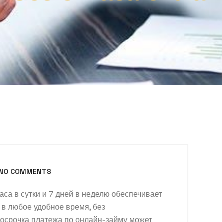
NO COMMENTS
аса в сутки и 7 дней в неделю обеспечивает
в любое удобное время, без
осрочка платежа по онлайн-займу может