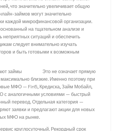
ней, что значительно увеличивает общую
нлайн-займов могут значительно
ики каждой микрофинансовой организации.
 основанный на тщательном анализе и
ь неприятных ситуаций и обеспечить
икам следует внимательно изучать
торов и быть готовыми к возможным
Это не означает прямую
 максимально близкие. Именно поэтому при
новые МФО — Fin5, Кредиска, Займ Мобайл,
ФО с аналогичными условиями — быстрый
енный перевод. Отдельная категория —
ряют заявки и предлагают акции для новых
ных МФО на рынке.
сервис круглосуточный. Рекордный срок