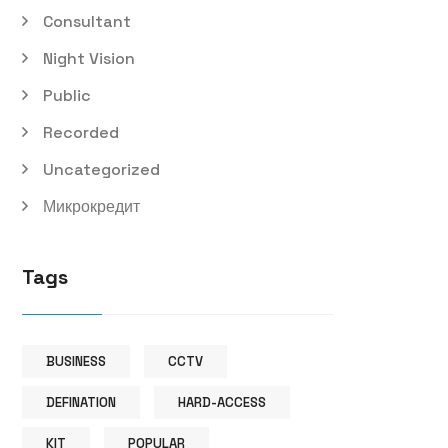
Consultant
Night Vision
Public
Recorded
Uncategorized
Микрокредит
Tags
BUSINESS
CCTV
DEFINATION
HARD-ACCESS
KIT
POPULAR