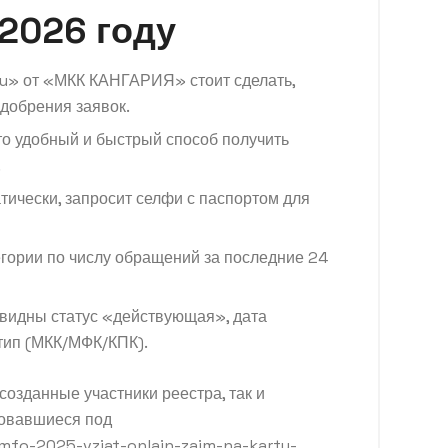
 2026 году
u» от «МКК КАНГАРИЯ» стоит сделать,
добрения заявок.
то удобный и быстрый способ получить
.
ически, запросит селфи с паспортом для
егории по числу обращений за последние 24
 видны статус «действующая», дата
 тип (МКК/МФК/КПК).
озданные участники реестра, так и
ровавшиеся под
-mfo-2025-vzjat-onlajn-zajm-na-kartu-