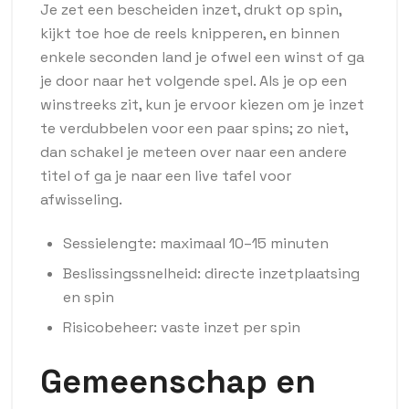
Je zet een bescheiden inzet, drukt op spin,
kijkt toe hoe de reels knipperen, en binnen
enkele seconden land je ofwel een winst of ga
je door naar het volgende spel. Als je op een
winstreeks zit, kun je ervoor kiezen om je inzet
te verdubbelen voor een paar spins; zo niet,
dan schakel je meteen over naar een andere
titel of ga je naar een live tafel voor
afwisseling.
Sessielengte: maximaal 10–15 minuten
Beslissingssnelheid: directe inzetplaatsing
en spin
Risicobeheer: vaste inzet per spin
Gemeenschap en