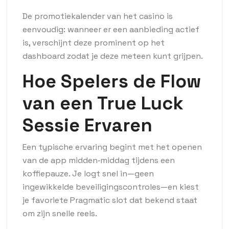
De promotiekalender van het casino is
eenvoudig: wanneer er een aanbieding actief
is, verschijnt deze prominent op het
dashboard zodat je deze meteen kunt grijpen.
Hoe Spelers de Flow
van een True Luck
Sessie Ervaren
Een typische ervaring begint met het openen
van de app midden‑middag tijdens een
koffiepauze. Je logt snel in—geen
ingewikkelde beveiligingscontroles—en kiest
je favoriete Pragmatic slot dat bekend staat
om zijn snelle reels.