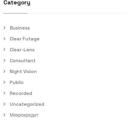
Category
Business
Clear Futage
Clear-Lens
Consultant
Night Vision
Public
Recorded
Uncategorized
Микрокредит