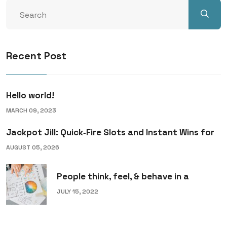
Recent Post
Hello world!
MARCH 09, 2023
Jackpot Jill: Quick‑Fire Slots and Instant Wins for
AUGUST 05, 2026
People think, feel, & behave in a
JULY 15, 2022