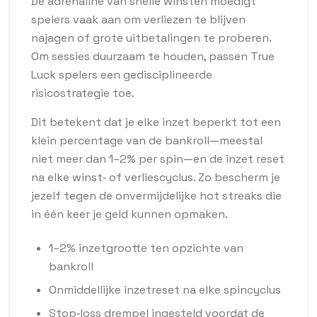
De adrenaline van snelle winsten moedigt
spelers vaak aan om verliezen te blijven
najagen of grote uitbetalingen te proberen.
Om sessies duurzaam te houden, passen True
Luck spelers een gedisciplineerde
risicostrategie toe.
Dit betekent dat je elke inzet beperkt tot een
klein percentage van de bankroll—meestal
niet meer dan 1–2% per spin—en de inzet reset
na elke winst‑ of verliescyclus. Zo bescherm je
jezelf tegen de onvermijdelijke hot streaks die
in één keer je geld kunnen opmaken.
1–2% inzetgrootte ten opzichte van
bankroll
Onmiddellijke inzetreset na elke spincyclus
Stop‑loss drempel ingesteld voordat de