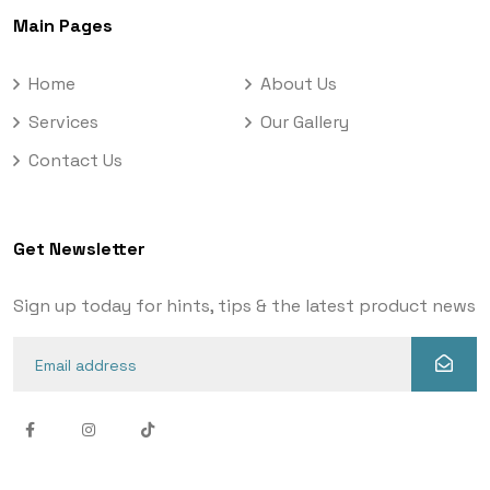
Main Pages
Home
About Us
Services
Our Gallery
Contact Us
Get Newsletter
Sign up today for hints, tips & the latest product news