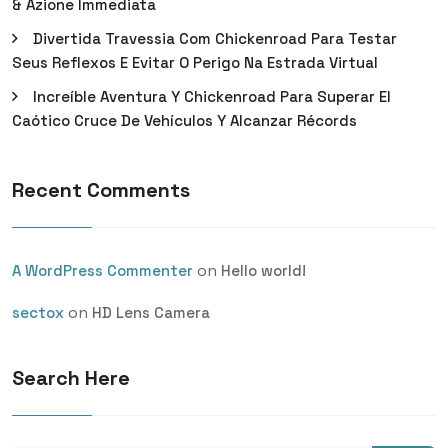
& Azione Immediata
Divertida Travessia Com Chickenroad Para Testar
Seus Reflexos E Evitar O Perigo Na Estrada Virtual
Increíble Aventura Y Chickenroad Para Superar El
Caótico Cruce De Vehículos Y Alcanzar Récords
Recent Comments
on
A WordPress Commenter
Hello world!
on
sectox
HD Lens Camera
Search Here