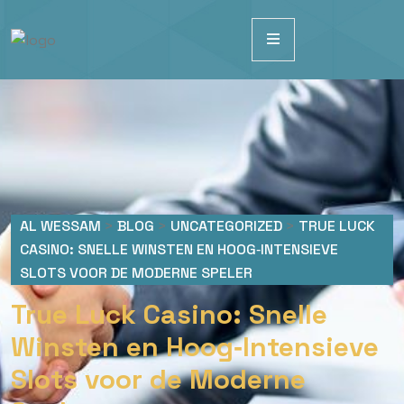
AL WESSAM
>
BLOG
>
UNCATEGORIZED
>
TRUE LUCK
CASINO: SNELLE WINSTEN EN HOOG‑INTENSIEVE
SLOTS VOOR DE MODERNE SPELER
True Luck Casino: Snelle
Winsten en Hoog‑Intensieve
Slots voor de Moderne