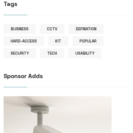
Tags
BUSINESS
CCTV
DEFINATION
HARD-ACCESS
KIT
POPULAR
SECURITY
TECH
USABILITY
Sponsor Adds