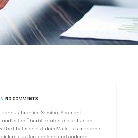
NO COMMENTS
ber zehn Jahren im iGaming-Segment
 fundierten Überblick über die aktuellen
 Fatbet hat sich auf dem Markt als moderne
e Spielern aus Deutschland und anderen