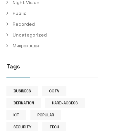
Night Vision
Public
Recorded
Uncategorized
Микрокредит
Tags
BUSINESS
CCTV
DEFINATION
HARD-ACCESS
KIT
POPULAR
SECURITY
TECH