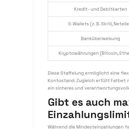
Kredit- und Debitkarten
E-Wallets (z. B. Skrill, Netelle
Banküberweisung
Kryptowährungen (Bitcoin, Eth
Diese Staffelung ermöglicht eine fle
Kontostand. Zugleich erfüllt Fatbet 
ein sicheres und verantwortungsvolle
Gibt es auch ma
Einzahlungslimi
Während die Mindesteinzahlungen fair