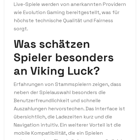
Live-Spiele werden von anerkannten Providern
wie Evolution Gaming bereitgestellt, was für
höchste technische Qualität und Fairness
sorgt.
Was schätzen
Spieler besonders
an Viking Luck?
Erfahrungen von Stammspielern zeigen, dass
neben der Spielauswahl besonders die
Benutzerfreundlichkeit und schnelle
Auszahlungen hervorstechen. Das Interface ist
übersichtlich, die Ladezeiten kurz und die
Navigation intuitiv. Ein weiterer Vorteil ist die
mobile Kompatibilität, die ein Spielen