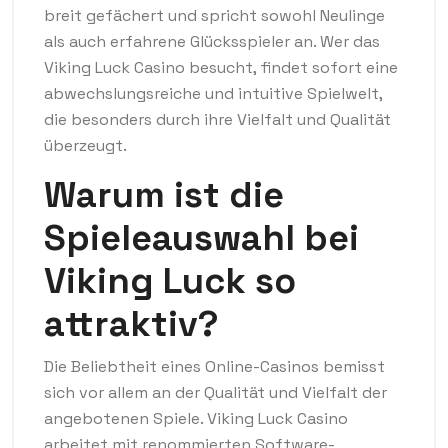
breit gefächert und spricht sowohl Neulinge
als auch erfahrene Glücksspieler an. Wer das
Viking Luck Casino
besucht, findet sofort eine
abwechslungsreiche und intuitive Spielwelt,
die besonders durch ihre Vielfalt und Qualität
überzeugt.
Warum ist die
Spieleauswahl bei
Viking Luck so
attraktiv?
Die Beliebtheit eines Online-Casinos bemisst
sich vor allem an der Qualität und Vielfalt der
angebotenen Spiele. Viking Luck Casino
arbeitet mit renommierten Software-