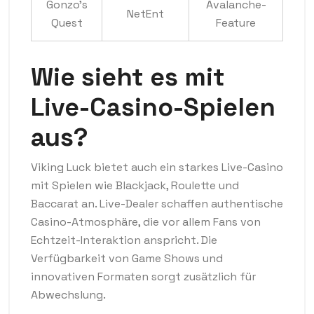
Gonzo’s
Avalanche-
NetEnt
Quest
Feature
Wie sieht es mit
Live-Casino-Spielen
aus?
Viking Luck bietet auch ein starkes Live-Casino
mit Spielen wie Blackjack, Roulette und
Baccarat an. Live-Dealer schaffen authentische
Casino-Atmosphäre, die vor allem Fans von
Echtzeit-Interaktion anspricht. Die
Verfügbarkeit von Game Shows und
innovativen Formaten sorgt zusätzlich für
Abwechslung.