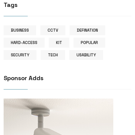
Tags
BUSINESS
CCTV
DEFINATION
HARD-ACCESS
KIT
POPULAR
SECURITY
TECH
USABILITY
Sponsor Adds