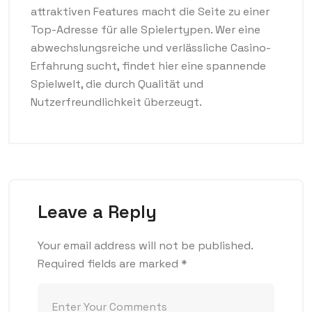
attraktiven Features macht die Seite zu einer
Top-Adresse für alle Spielertypen. Wer eine
abwechslungsreiche und verlässliche Casino-
Erfahrung sucht, findet hier eine spannende
Spielwelt, die durch Qualität und
Nutzerfreundlichkeit überzeugt.
Leave a Reply
Your email address will not be published.
Required fields are marked
*