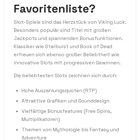
Favoritenliste?
Slot-Spiele sind das Herzstück von Viking Luck.
Besonders populär sind Titel mit großen
Jackpots und spannenden Bonusfunktionen.
Klassiker wie Starburst und Book of Dead
erfreuen sich ebenso großer Beliebtheit wie
innovative Slots mit progressiven Gewinnen.
Die beliebtesten Slots zeichnen sich durch:
Hohe Auszahlungsquoten (RTP)
Attraktive Grafiken und Sounddesign
Vielfältige Bonusfeatures (Free Spins,
Multiplikatoren)
Themen von Mythologie bis Fantasy und
Adventure