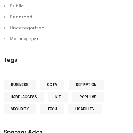
Public
Recorded
Uncategorized
Микрокредит
Tags
BUSINESS
CCTV
DEFINATION
HARD-ACCESS
KIT
POPULAR
SECURITY
TECH
USABILITY
Sponsor Adds