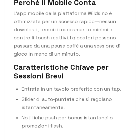
Perché il Mobile Conta
L’app mobile della piattaforma Wildsino è
ottimizzata per un accesso rapido—nessun
download, tempi di caricamento minimi e
controlli touch reattivi. I giocatori possono
passare da una pausa caffè a una sessione di
gioco in meno di un minuto.
Caratteristiche Chiave per
Sessioni Brevi
Entrata in un tavolo preferito con un tap.
Slider di auto‑puntata che si regolano
istantaneamente.
Notifiche push per bonus istantanei o
promozioni flash.