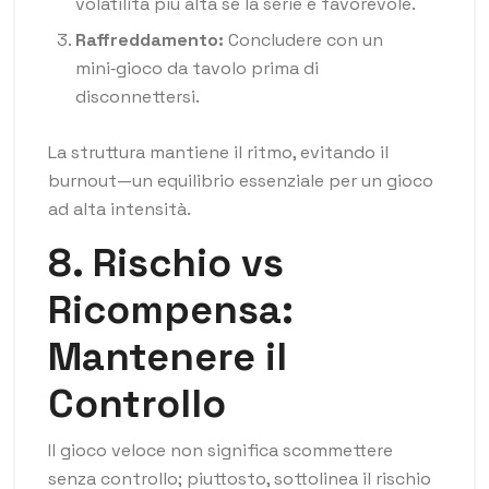
volatilità più alta se la serie è favorevole.
Raffreddamento:
Concludere con un
mini‑gioco da tavolo prima di
disconnettersi.
La struttura mantiene il ritmo, evitando il
burnout—un equilibrio essenziale per un gioco
ad alta intensità.
8. Rischio vs
Ricompensa:
Mantenere il
Controllo
Il gioco veloce non significa scommettere
senza controllo; piuttosto, sottolinea il rischio