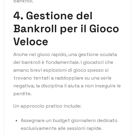
bankroll.
4. Gestione del
Bankroll per il Gioco
Veloce
Anche nel gioco rapido, una gestione oculata
del bankroll è fondamentale. I giocatori che
amano brevi esplosioni di gioco spesso si
trovano tentati a raddoppiare su una serie
negativa; la disciplina li aiuta a non inseguire le
perdite.
Un approccio pratico include:
Assegnare un budget giornaliero dedicato
esclusivamente alle sessioni rapide.