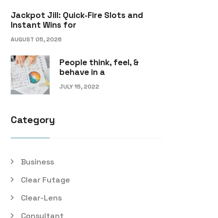
Jackpot Jill: Quick‑Fire Slots and
Instant Wins for
AUGUST 05, 2026
People think, feel, &
behave in a
JULY 15, 2022
Category
Business
Clear Futage
Clear-Lens
Consultant