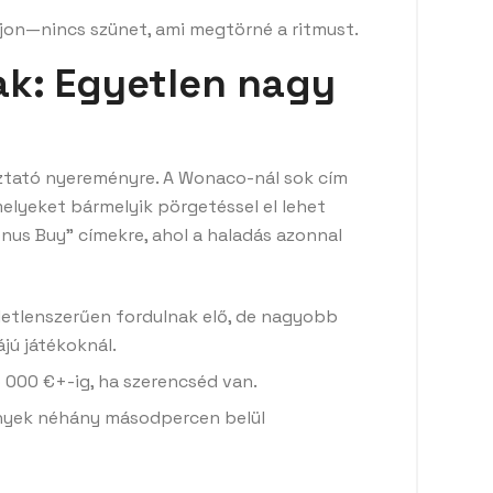
djon—nincs szünet, ami megtörné a ritmust.
ak: Egyetlen nagy
oztató nyereményre. A Wonaco-nál sok cím
elyeket bármelyik pörgetéssel el lehet
us Buy” címekre, ahol a haladás azonnal
etlenszerűen fordulnak elő, de nagyobb
jú játékoknál.
5 000 €+-ig, ha szerencséd van.
yek néhány másodpercen belül