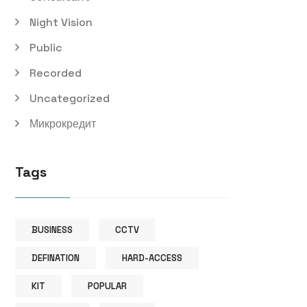
Night Vision
Public
Recorded
Uncategorized
Микрокредит
Tags
BUSINESS
CCTV
DEFINATION
HARD-ACCESS
KIT
POPULAR