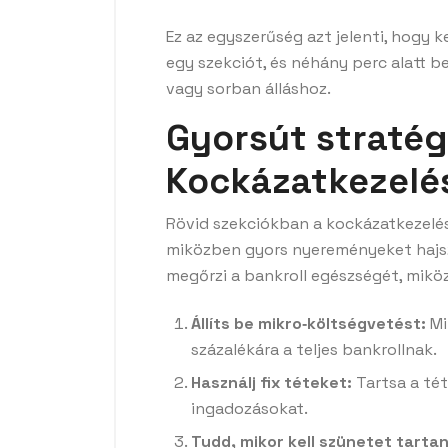
Ez az egyszerűség azt jelenti, hogy k
egy szekciót, és néhány perc alatt 
vagy sorban álláshoz.
Gyorsút stratég
Kockázatkezelé
Rövid szekciókban a kockázatkezelés a
miközben gyors nyereményeket hajsz
megőrzi a bankroll egészségét, miköz
Állíts be mikro‑költségvetést:
Mi
százalékára a teljes bankrollnak.
Használj fix téteket:
Tartsa a tét
ingadozásokat.
Tudd, mikor kell szünetet tartan