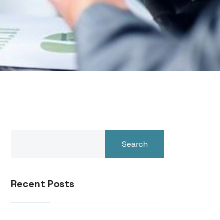
Search
Recent Posts