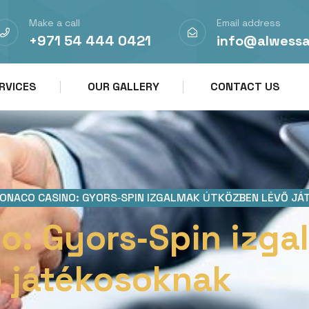
Make a call
Email address
+971 54 444 0421
info@alwess
RVICES
OUR GALLERY
CONTACT US
ONACO CASINO: GYORS‑SPIN IZGALMAK ÚTKÖZBEN LÉVŐ J
o: Gyors‑Spin izga
ő játékosoknak