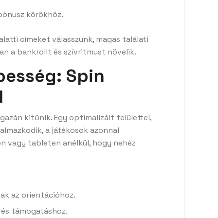
bónusz körökhöz.
alatti címeket válasszunk, magas találati
n a bankrollt és szívritmust növelik.
pesség: Spin
l
azán kitűnik. Egy optimalizált felülettel,
lmazkodik, a játékosok azonnal
n vagy tableten anélkül, hogy nehéz
ak az orientációhoz.
 és támogatáshoz.