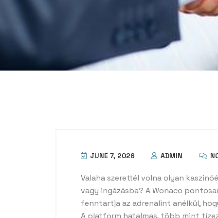
JUNE 7, 2026
ADMIN
NO
Valaha szerettél volna olyan kaszin
vagy ingázásba? A Wonaco pontosan 
fenntartja az adrenalint anélkül, hog
A platform hatalmas, több mint tíze