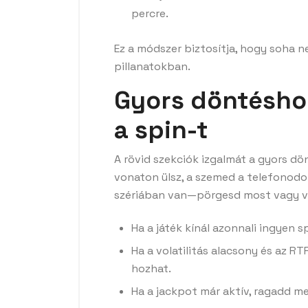
percre.
Ez a módszer biztosítja, hogy soha n
pillanatokban.
Gyors döntéshoz
a spin-t
A rövid szekciók izgalmát a gyors dö
vonaton ülsz, a szemed a telefonodo
szériában van—pörgesd most vagy vá
Ha a játék kínál azonnali ingyen s
Ha a volatilitás alacsony és az RT
hozhat.
Ha a jackpot már aktív, ragadd meg