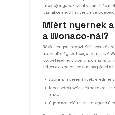
játékrajongónak kínál valamit, és mob
bármikor elérd kedvenc nyerőgépei
Miért nyernek a
a Wonaco‑nál?
Rövid, magas intenzitású szekciók re
azonnali elégedettséget keresik. A
W
pörgetések egy gombnyomásra jönnek,
fel, és az izgalom sosem hagyja el a h
Azonnali nyeremények: eredménye
Nincs várakozás jackpotokra—mi
alatt.
Gyors szekció reset—pörgesd újra