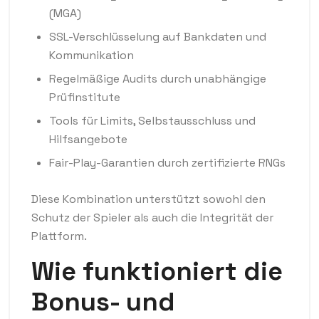
(MGA)
SSL-Verschlüsselung auf Bankdaten und
Kommunikation
Regelmäßige Audits durch unabhängige
Prüfinstitute
Tools für Limits, Selbstausschluss und
Hilfsangebote
Fair-Play-Garantien durch zertifizierte RNGs
Diese Kombination unterstützt sowohl den
Schutz der Spieler als auch die Integrität der
Plattform.
Wie funktioniert die
Bonus- und