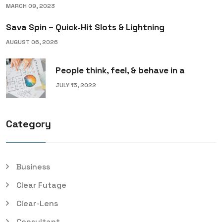
MARCH 09, 2023
Sava Spin – Quick‑Hit Slots & Lightning
AUGUST 06, 2026
People think, feel, & behave in a
JULY 15, 2022
Category
Business
Clear Futage
Clear-Lens
Consultant