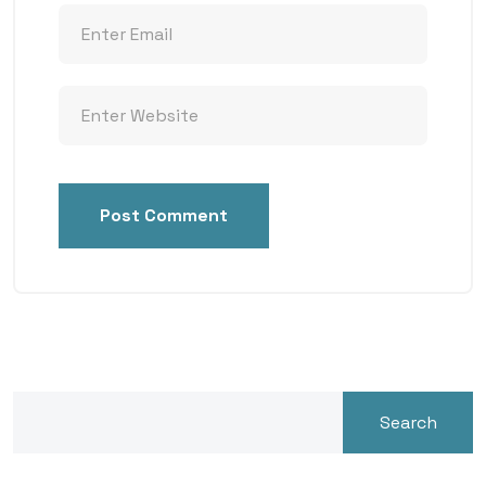
Post Comment
Search