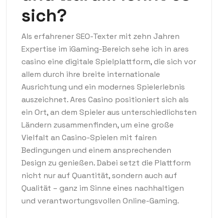
sich?
Als erfahrener SEO-Texter mit zehn Jahren
Expertise im iGaming-Bereich sehe ich in
ares
casino
eine digitale Spielplattform, die sich vor
allem durch ihre breite internationale
Ausrichtung und ein modernes Spielerlebnis
auszeichnet. Ares Casino positioniert sich als
ein Ort, an dem Spieler aus unterschiedlichsten
Ländern zusammenfinden, um eine große
Vielfalt an Casino-Spielen mit fairen
Bedingungen und einem ansprechenden
Design zu genießen. Dabei setzt die Plattform
nicht nur auf Quantität, sondern auch auf
Qualität – ganz im Sinne eines nachhaltigen
und verantwortungsvollen Online-Gaming.