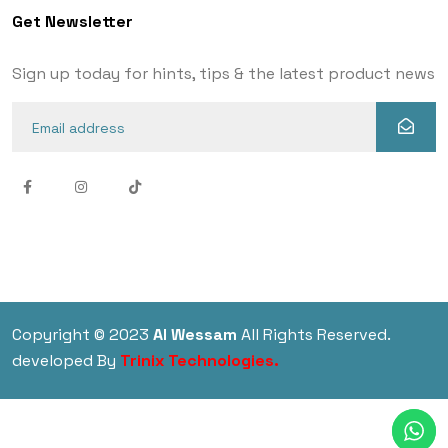
Get Newsletter
Sign up today for hints, tips & the latest product news
Copyright © 2023
Al Wessam
All Rights Reserved.
developed By
Trinix Technologies.