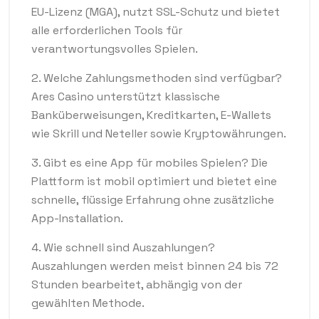
EU-Lizenz (MGA), nutzt SSL-Schutz und bietet
alle erforderlichen Tools für
verantwortungsvolles Spielen.
2. Welche Zahlungsmethoden sind verfügbar?
Ares Casino unterstützt klassische
Banküberweisungen, Kreditkarten, E-Wallets
wie Skrill und Neteller sowie Kryptowährungen.
3. Gibt es eine App für mobiles Spielen?
Die
Plattform ist mobil optimiert und bietet eine
schnelle, flüssige Erfahrung ohne zusätzliche
App-Installation.
4. Wie schnell sind Auszahlungen?
Auszahlungen werden meist binnen 24 bis 72
Stunden bearbeitet, abhängig von der
gewählten Methode.