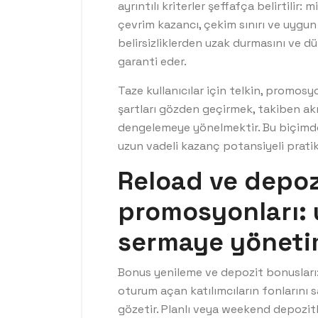
ayrıntılı kriterler şeffafça belirtilir
çevrim kazancı, çekim sınırı ve uygun o
belirsizliklerden uzak durmasını ve d
garanti eder.
Taze kullanıcılar için telkin, promos
şartları gözden geçirmek, takiben akıl
dengelemeye yönelmektir. Bu biçimde 
uzun vadeli kazanç potansiyeli pratikl
Reload ve depoz
promosyonları: 
sermaye yöneti
Bonus yenileme ve depozit bonusları:
oturum açan katılımcıların fonlarını 
gözetir. Planlı veya weekend depozit