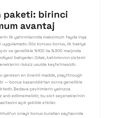
paketi: birinci
imum avantaj
lerin ilk yatırımlarında maksimum fayda inşa
 uygulamadır. Söz konusu bonus, ilk bakiye
çılır ve genellikle %100 ila %300 marjında
diyesi bahşeder. Odak, katılımcının sistemi
eklerini risksiz usulde keşfetmesidir.
ı gereken en önemli madde, playthrough
dır — bonus kazanıldıktan sonra genellikle
tedir. Bedava çevirimlerin yalnızca
öz ardı edilmemelidir; bu slot seçeneklerinin
sitesini açık şekilde etkiler.
mhub’un onaylı bonus kuralları sayfasında