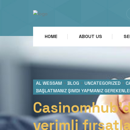
HOME
ABOUT US
SE
AL WESSAM
>
BLOG
>
UNCATEGORIZED
>
C
BAŞLATMANIZ ŞIMDI YAPMANIZ GEREKENLE
Casinomhub’d
verimli fırsat