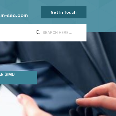
Get In Touch
am-sec.com
N ŞIMDI