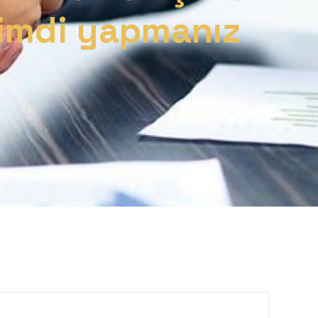
şimdi yapmanız