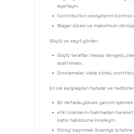
ayarlayın.
Contribution seviyelerini kontrol 
Wager süresi ve maksimum dönüşü
Güçlü ve zayıf yönler:
Güçlü taraflar: hesap dengesi, pla
azaltılması.
Sınırlamalar: vade stresi, contributi
En sık karşılaşılan hatalar ve tedbirler
Bir defada yüksek yatırım işlemek w
etki oranlarını bakmadan hareket
katkı tablosuna inceleyin.
Süreyi kaçırmak ikramiye iptaline 