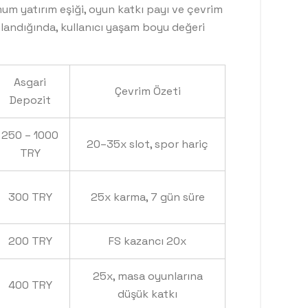
imum yatırım eşiği, oyun katkı payı ve çevrim
ulandığında, kullanıcı yaşam boyu değeri
Asgari
Çevrim Özeti
Depozit
250 – 1000
20–35x slot, spor hariç
TRY
300 TRY
25x karma, 7 gün süre
200 TRY
FS kazancı 20x
25x, masa oyunlarına
400 TRY
düşük katkı