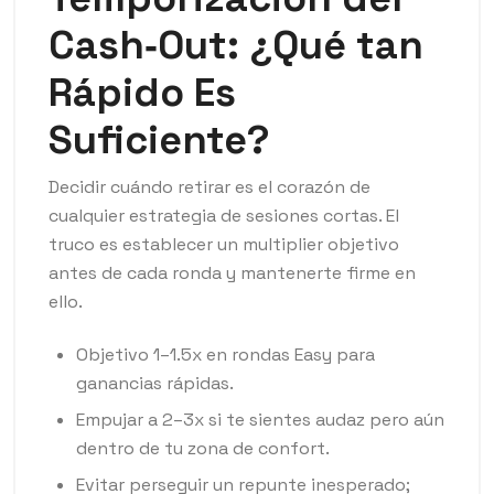
Cash‑Out: ¿Qué tan
Rápido Es
Suficiente?
Decidir cuándo retirar es el corazón de
cualquier estrategia de sesiones cortas. El
truco es establecer un multiplier objetivo
antes de cada ronda y mantenerte firme en
ello.
Objetivo 1–1.5x en rondas Easy para
ganancias rápidas.
Empujar a 2–3x si te sientes audaz pero aún
dentro de tu zona de confort.
Evitar perseguir un repunte inesperado;