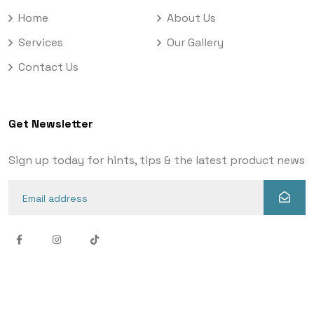
Home
About Us
Services
Our Gallery
Contact Us
Get Newsletter
Sign up today for hints, tips & the latest product news