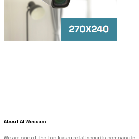
About Al Wessam
We are one of the top luxury retail security company in