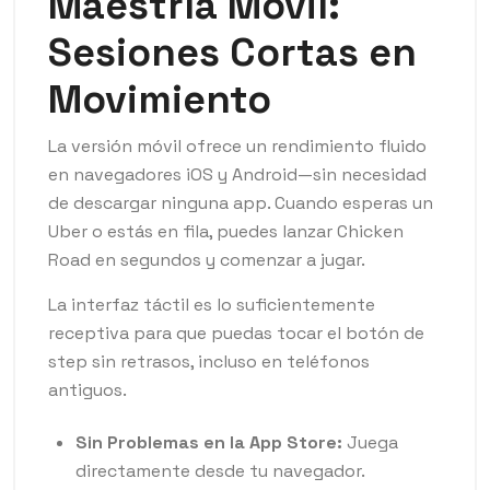
Maestría Móvil:
Sesiones Cortas en
Movimiento
La versión móvil ofrece un rendimiento fluido
en navegadores iOS y Android—sin necesidad
de descargar ninguna app. Cuando esperas un
Uber o estás en fila, puedes lanzar Chicken
Road en segundos y comenzar a jugar.
La interfaz táctil es lo suficientemente
receptiva para que puedas tocar el botón de
step sin retrasos, incluso en teléfonos
antiguos.
Sin Problemas en la App Store:
Juega
directamente desde tu navegador.