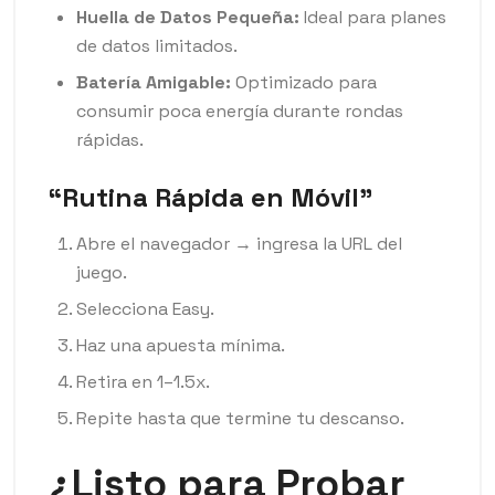
Huella de Datos Pequeña:
Ideal para planes
de datos limitados.
Batería Amigable:
Optimizado para
consumir poca energía durante rondas
rápidas.
“Rutina Rápida en Móvil”
Abre el navegador → ingresa la URL del
juego.
Selecciona Easy.
Haz una apuesta mínima.
Retira en 1–1.5x.
Repite hasta que termine tu descanso.
¿Listo para Probar