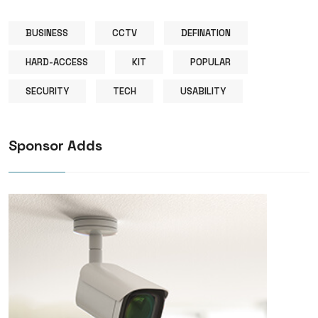
BUSINESS
CCTV
DEFINATION
HARD-ACCESS
KIT
POPULAR
SECURITY
TECH
USABILITY
Sponsor Adds