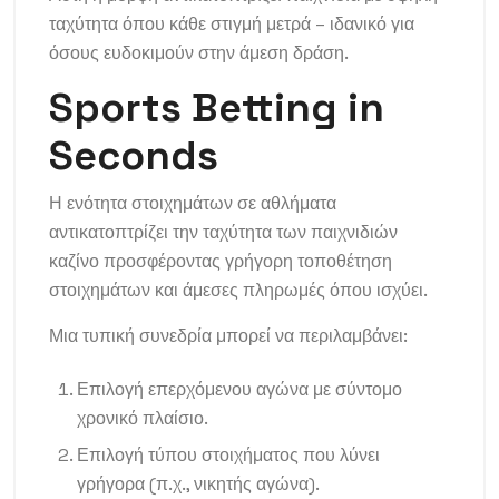
ταχύτητα όπου κάθε στιγμή μετρά – ιδανικό για
όσους ευδοκιμούν στην άμεση δράση.
Sports Betting in
Seconds
Η ενότητα στοιχημάτων σε αθλήματα
αντικατοπτρίζει την ταχύτητα των παιχνιδιών
καζίνο προσφέροντας γρήγορη τοποθέτηση
στοιχημάτων και άμεσες πληρωμές όπου ισχύει.
Μια τυπική συνεδρία μπορεί να περιλαμβάνει:
Επιλογή επερχόμενου αγώνα με σύντομο
χρονικό πλαίσιο.
Επιλογή τύπου στοιχήματος που λύνει
γρήγορα (π.χ., νικητής αγώνα).