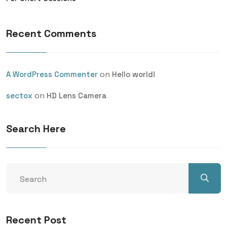
Recent Comments
on
A WordPress Commenter
Hello world!
on
sectox
HD Lens Camera
Search Here
Recent Post