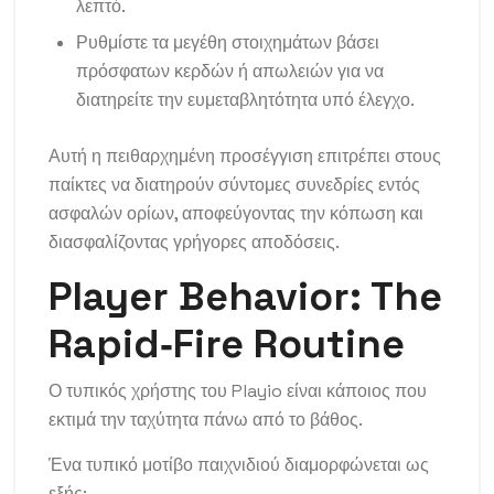
λεπτό.
Ρυθμίστε τα μεγέθη στοιχημάτων βάσει
πρόσφατων κερδών ή απωλειών για να
διατηρείτε την ευμεταβλητότητα υπό έλεγχο.
Αυτή η πειθαρχημένη προσέγγιση επιτρέπει στους
παίκτες να διατηρούν σύντομες συνεδρίες εντός
ασφαλών ορίων, αποφεύγοντας την κόπωση και
διασφαλίζοντας γρήγορες αποδόσεις.
Player Behavior: The
Rapid‑Fire Routine
Ο τυπικός χρήστης του Playio είναι κάποιος που
εκτιμά την ταχύτητα πάνω από το βάθος.
Ένα τυπικό μοτίβο παιχνιδιού διαμορφώνεται ως
εξής: