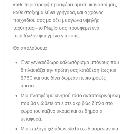
κάθε περιστροφή προσφέρει άμεση ικανοποίηση,
κάθε στοίχημα λύνει γρήγορα, και ο χρόνος
παιχνιδιού σας μοιάζει με αγώνα υψηλής
ταχύτητας—το Playio σας προσφέρει ένα
περιβάλλον φτιαγμένο για εσάς.
Θα απολαύσετε:
Ένα γενναιόδωρο καλωσόρισμα μπόνους που
διπλασιάζει την πρώτη σας κατάθεση έως και
$750 και σας δίνει δωρεάν περιστροφές
άμεσα.
Μια πλατφόρμα κινητού τόσο ανταποκρινόμενη
που θα νιώθετε ότι είστε ακριβώς δίπλα στο
χώρο του καζίνο ακόμα και σε δημόσια
μεταφορά.
Μια επιλογή χιλιάδων slots σχεδιασμένων για