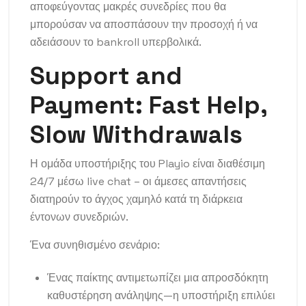
αποφεύγοντας μακρές συνεδρίες που θα
μπορούσαν να αποσπάσουν την προσοχή ή να
αδειάσουν το bankroll υπερβολικά.
Support and
Payment: Fast Help,
Slow Withdrawals
Η ομάδα υποστήριξης του Playio είναι διαθέσιμη
24/7 μέσω live chat – οι άμεσες απαντήσεις
διατηρούν το άγχος χαμηλό κατά τη διάρκεια
έντονων συνεδριών.
Ένα συνηθισμένο σενάριο:
Ένας παίκτης αντιμετωπίζει μια απροσδόκητη
καθυστέρηση ανάληψης—η υποστήριξη επιλύει