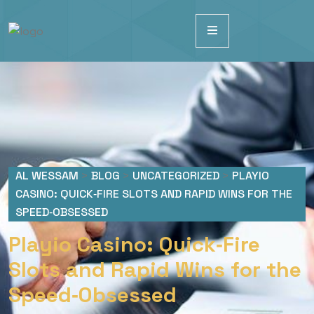
AL WESSAM
>
BLOG
>
UNCATEGORIZED
>
PLAYIO
CASINO: QUICK‑FIRE SLOTS AND RAPID WINS FOR THE
SPEED‑OBSESSED
Playio Casino: Quick‑Fire
Slots and Rapid Wins for the
Speed‑Obsessed