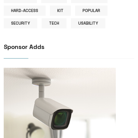
HARD-ACCESS
KIT
POPULAR
SECURITY
TECH
USABILITY
Sponsor Adds