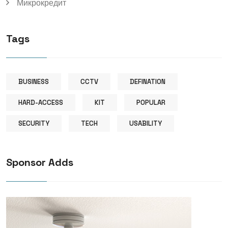
Микрокредит
Tags
BUSINESS
CCTV
DEFINATION
HARD-ACCESS
KIT
POPULAR
SECURITY
TECH
USABILITY
Sponsor Adds