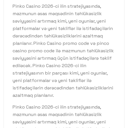
Pinko Casino 2026-ci ilin stratejiyasında,
məzmunun əsas məqsədinin təhlükəsizlik
səviyyəsini artırmaq kimi, yeni oyunlar, yeni
platformalar və yeni təkliflər ilə istifadəçilərin
dərəcədindən təhlükəsizliklərini azaltmaq
planlanır. Pinko Casino promo code və pinco
casino promo code ilə məzmunun təhlükəsizlik
səviyyəsini artırmaq üçün istifadəçilərə təklif
ediləcək. Pinko Casino 2026-ci ilin
stratejiyasının bir parçası kimi, yeni oyunlar,
yeni platformalar və yeni təkliflər ilə
istifadəçilərin dərəcədindən təhlükəsizliklərini
azaltmaq planlanır.
Pinko Casino 2026-ci ilin stratejiyasında,
məzmunun əsas məqsədinin təhlükəsizlik
səviyyəsini artırmaq kimi, yeni oyunlar, yeni