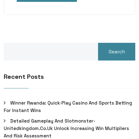
Search
Recent Posts
Winner Rwanda: Quick‑Play Casino And Sports Betting
For Instant Wins
Detailed Gameplay And Slotmonster-
Unitedkingdom.co.uk Unlock Increasing Win Multipliers
And Risk Assessment