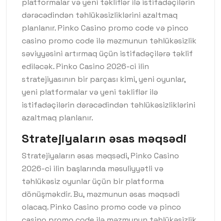
platformalar və yeni təkliflər ilə istifadəçilərin
dərəcədindən təhlükəsizliklərini azaltmaq
planlanır. Pinko Casino promo code və pinco
casino promo code ilə məzmunun təhlükəsizlik
səviyyəsini artırmaq üçün istifadəçilərə təklif
ediləcək. Pinko Casino 2026-ci ilin
stratejiyasının bir parçası kimi, yeni oyunlar,
yeni platformalar və yeni təkliflər ilə
istifadəçilərin dərəcədindən təhlükəsizliklərini
azaltmaq planlanır.
Stratejiyaların əsas məqsədi
Stratejiyaların əsas məqsədi, Pinko Casino
2026-ci ilin başlarında məsuliyyətli və
təhlükəsiz oyunlar üçün bir platforma
dönüşməkdir. Bu, məzmunun əsas məqsədi
olacaq. Pinko Casino promo code və pinco
casino promo code ilə məzmunun təhlükəsizlik